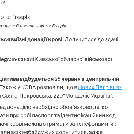
чі.
тивне зображення). Фото: Freepik
ся виїзні донації крові.
Долучитися до здачі
elegram-каналі Київської обласної військової
ціатива відбудеться 25 червня в центральній
 Також у КОВА розповіли, що в
Нових Петрівцях
я Свято-Покровська, 220 “Монделіс Україна”.
ред донацією необхідно обов’язково легко
ати при собі паспорт та ідентифікаційний код.
ачі крові можна отримати за телефонами, які
ликали всіх небайдужих долучитися, адже