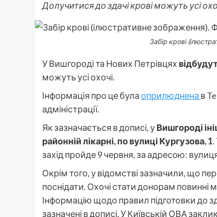
Долучитися до здачі крові можуть усі охо
Забір крові (ілюстра
У Вишгороді та Нових Петрівцях
відбудуть
можуть усі охочі.
Інформація про це була
оприлюднена
в T
адміністрації.
Як зазначається в дописі, у
Вишгороді іні
районній лікарні, по вулиці Кургузова, 1
.
захід пройде 9 червня, за адресою: вулиц
Окрім того, у відомстві зазначили, що пе
поснідати. Охочі стати донорам повинні м
Інформацію щодо правил підготовки до зд
зазначені в дописі. У Київській ОВА зак