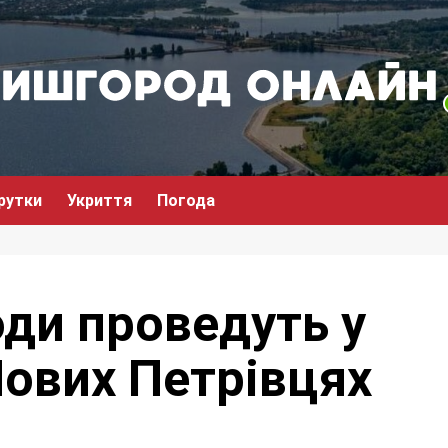
рутки
Укриття
Погода
оди проведуть у
Нових Петрівцях