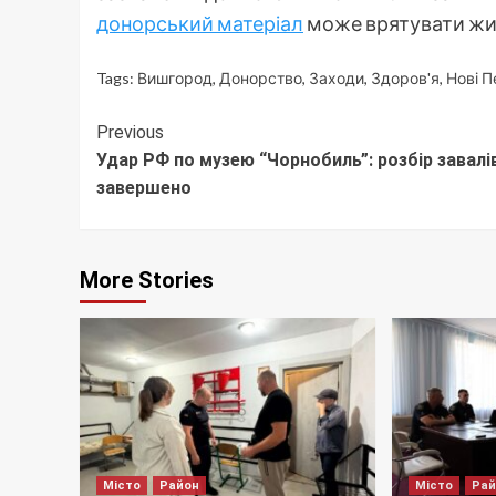
донорський матеріал
може врятувати жи
Tags:
Вишгород
,
Донорство
,
Заходи
,
Здоров'я
,
Нові П
Continue
Previous
Удар РФ по музею “Чорнобиль”: розбір завалі
Reading
завершено
More Stories
Місто
Район
Місто
Ра