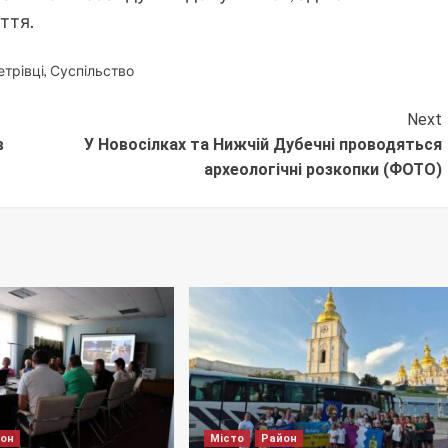
ття.
етрівці
,
Суспільство
Next
в
У Новосілках та Нижчій Дубечні проводяться
археологічні розкопки (ФОТО)
йон
Місто
Район