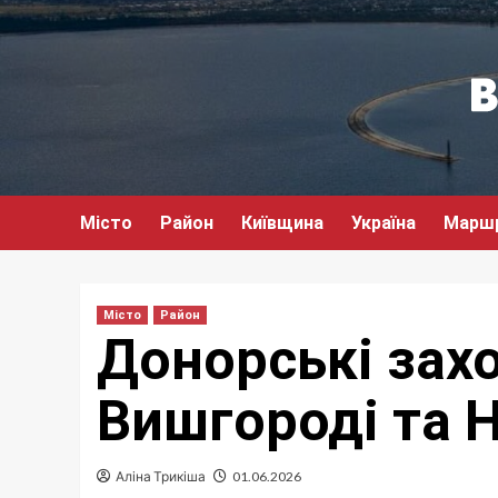
Перейти
до
вмісту
Місто
Район
Київщина
Україна
Марш
Місто
Район
Донорські зах
Вишгороді та 
Аліна Трикіша
01.06.2026