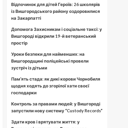
Відпочинок для дітей Героїв: 26 школярів
із Вишгородського району оздоровилися
на Закарпатті
Допомога Захисникам і соціальне таксі: у
Вишгороді відкрили 19-й ветеранський
простір
Уроки безпеки для найменших: на
Вишгородщині поліцейські провели
зустріч із дітьми
Пам’ять стада: як дикі корови Чорнобиля
щодня ходять до згорілої хати своєї
господарки
Контроль за правами людей: у Вишгороді
запустили нову систему “Custody Records”
Здати кров і врятувати життя: у