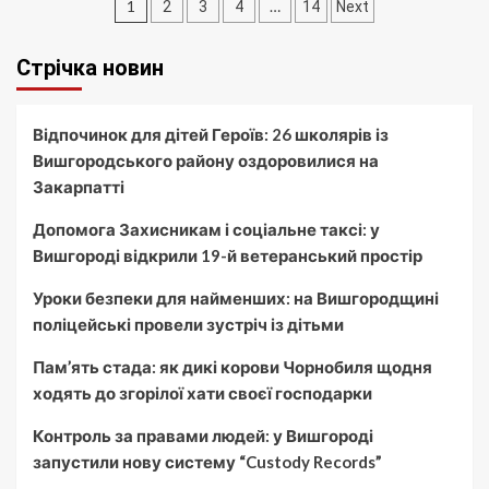
Пагінація
1
…
2
3
4
14
Next
записів
Стрічка новин
Відпочинок для дітей Героїв: 26 школярів із
Вишгородського району оздоровилися на
Закарпатті
Допомога Захисникам і соціальне таксі: у
Вишгороді відкрили 19-й ветеранський простір
Уроки безпеки для найменших: на Вишгородщині
поліцейські провели зустріч із дітьми
Пам’ять стада: як дикі корови Чорнобиля щодня
ходять до згорілої хати своєї господарки
Контроль за правами людей: у Вишгороді
запустили нову систему “Custody Records”