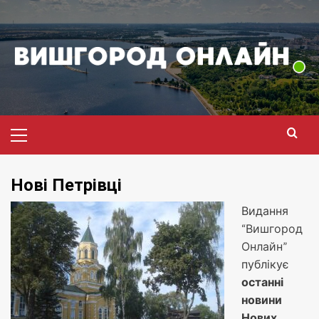
Перейти
до
вмісту
Головне
меню
Нові Петрівці
Видання
“Вишгород
Онлайн”
публікує
останні
новини
Нових