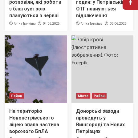
розповіли, які роботи
годин: у Петрівській
з благоустрою
ОТГ плануються
плануються в червні
відключення
Аліна Трикіша
Аліна Трикіша
04.06.2026
03.06.2026
Район
Місто
Район
На територію
Донорські заходи
Новопетрівського
проведуть у
ліцею впала частина
Вишгороді та Нових
ворожого БпЛА
Петрівцях