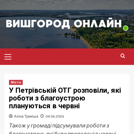
Перейти
до
вмісту
Головне
меню
Місто
У Петрівській ОТГ розповіли, які
роботи з благоустрою
плануються в червні
Аліна Трикіша
04.06.2026
Також у громаді підсумували роботи з
благоустрою, які були проведені в червні.