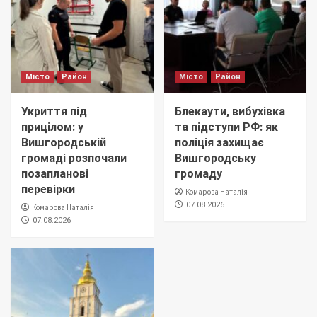
Місто
Район
Місто
Район
Укриття під
Блекаути, вибухівка
прицілом: у
та підступи РФ: як
Вишгородській
поліція захищає
громаді розпочали
Вишгородську
позапланові
громаду
перевірки
Комарова Наталія
07.08.2026
Комарова Наталія
07.08.2026