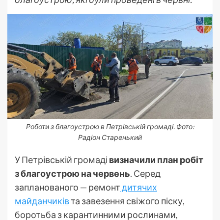
Роботи з благоустрою в Петрівській громаді. Фото:
Радіон Старенький
У Петрівській громаді
визначили план робіт
з благоустрою на червень
. Серед
запланованого — ремонт
дитячих
майданчиків
та завезення свіжого піску,
боротьба з карантинними рослинами,