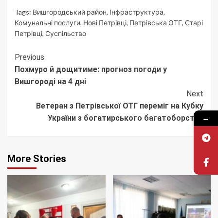
Tags:
Вишгородський район
,
Інфраструктура
,
Комунальні послуги
,
Нові Петрівці
,
Петрівська ОТГ
,
Старі
Петрівці
,
Суспільство
Continue
Previous
Похмуро й дощитиме: прогноз погоди у
Reading
Вишгороді на 4 дні
Next
Ветеран з Петрівської ОТГ переміг на Кубку
→
України з богатирського багатоборства
More Stories