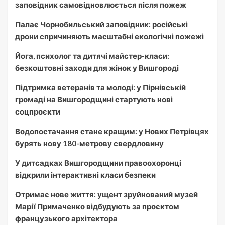
заповідник самовідновлюється після пожеж
Палає Чорнобильський заповідник: російські
дрони спричиняють масштабні екологічні пожежі
Йога, психолог та дитячі майстер-класи:
безкоштовні заходи для жінок у Вишгороді
Підтримка ветеранів та молоді: у Пірнівській
громаді на Вишгородщині стартують нові
соцпроєкти
Водопостачання стане кращим: у Нових Петрівцях
бурять нову 180-метрову свердловину
У дитсадках Вишгородщини правоохоронці
відкрили інтерактивні класи безпеки
Отримає нове життя: ущент зруйнований музей
Марії Примаченко відбудують за проєктом
французького архітектора