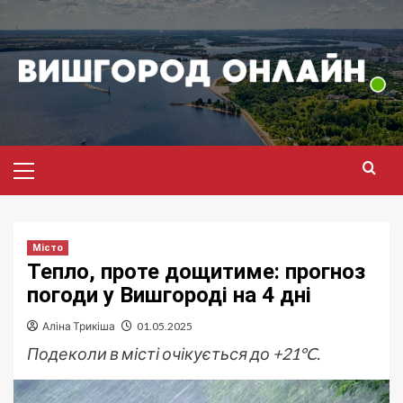
Перейти
до
вмісту
Головне
меню
Місто
Тепло, проте дощитиме: прогноз
погоди у Вишгороді на 4 дні
Аліна Трикіша
01.05.2025
Подеколи в місті очікується до +21°C.