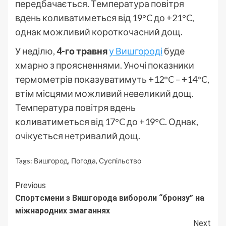
передбачається. Температура повітря
вдень коливатиметься від 19°C до +21°C,
однак можливий короткочасний дощ.
У неділю,
4-го травня
у Вишгороді
буде
хмарно з проясненнями. Уночі показники
термометрів показуватимуть +12°C – +14°C,
втім місцями можливий невеликий дощ.
Температура повітря вдень
коливатиметься від 17°C до +19°C. Однак,
очікується нетривалий дощ.
Tags:
Вишгород
,
Погода
,
Суспільство
Continue
Previous
Спортсмени з Вишгорода вибороли “бронзу” на
Reading
міжнародних змаганнях
Next