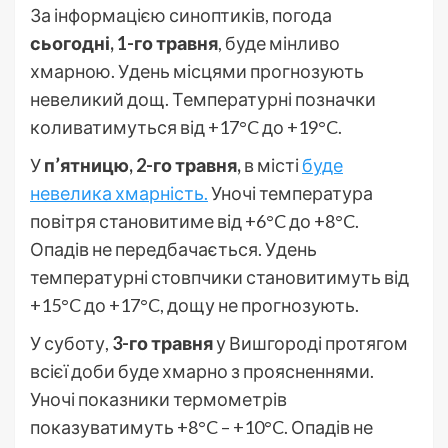
За інформацією синоптиків, погода
сьогодні, 1-го травня
, буде мінливо
хмарною. Удень місцями прогнозують
невеликий дощ. Температурні позначки
коливатимуться від +17°C до +19°C.
У
п’ятницю, 2-го травня,
в місті
буде
невелика хмарність.
Уночі температура
повітря становитиме від +6°C до +8°C.
Опадів не передбачається. Удень
температурні стовпчики становитимуть від
+15°C до +17°C, дощу не прогнозують.
У суботу,
3-го травня
у Вишгороді протягом
всієї доби буде хмарно з проясненнями.
Уночі показники термометрів
показуватимуть +8°C – +10°C. Опадів не