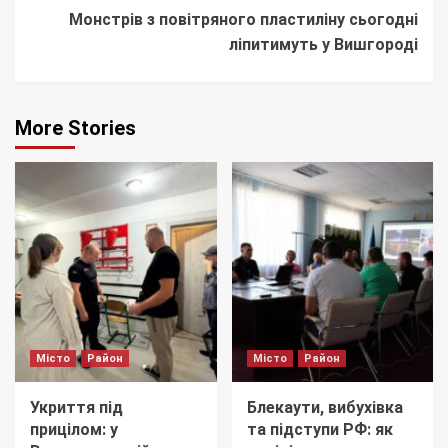
Монстрів з повітряного пластиліну сьогодні
ліпитимуть у Вишгороді
More Stories
Місто
Район
Місто
Район
Укриття під
Блекаути, вибухівка
прицілом: у
та підступи РФ: як