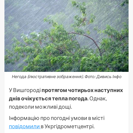
Негода (ілюстративне зображення). Фото: Дивись Інфо
У Вишгороді
протягом чотирьох наступних
днів очікується тепла погода.
Однак,
подеколи можливі дощі.
Інформацію про погодні умови в місті
повідомили
в Укргідрометцентрі.