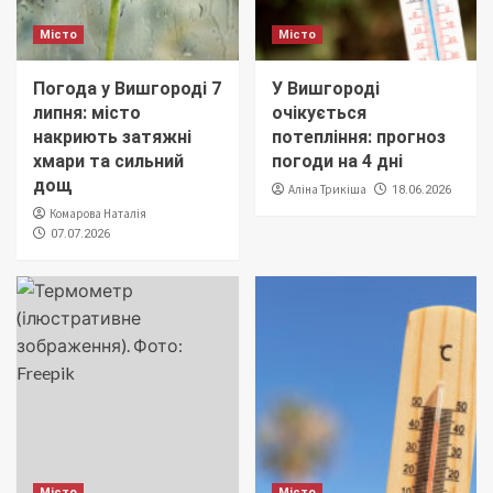
Місто
Місто
Погода у Вишгороді 7
У Вишгороді
липня: місто
очікується
накриють затяжні
потепління: прогноз
хмари та сильний
погоди на 4 дні
дощ
Аліна Трикіша
18.06.2026
Комарова Наталія
07.07.2026
Місто
Місто