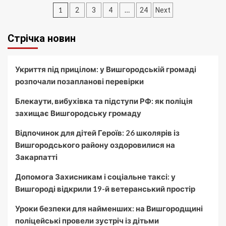
Пагінація
1
…
2
3
4
24
Next
записів
Стрічка новин
Укриття під прицілом: у Вишгородській громаді
розпочали позапланові перевірки
Блекаути, вибухівка та підступи РФ: як поліція
захищає Вишгородську громаду
Відпочинок для дітей Героїв: 26 школярів із
Вишгородського району оздоровилися на
Закарпатті
Допомога Захисникам і соціальне таксі: у
Вишгороді відкрили 19-й ветеранський простір
Уроки безпеки для найменших: на Вишгородщині
поліцейські провели зустріч із дітьми