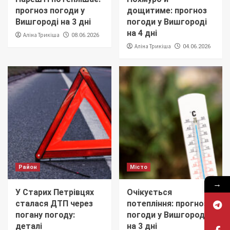
прогноз погоди у
дощитиме: прогноз
Вишгороді на 3 дні
погоди у Вишгороді
на 4 дні
Аліна Трикіша
08.06.2026
Аліна Трикіша
04.06.2026
Район
Місто
→
У Старих Петрівцях
Очікується
сталася ДТП через
потепління: прогноз
погану погоду:
погоди у Вишгороді
деталі
на 3 дні