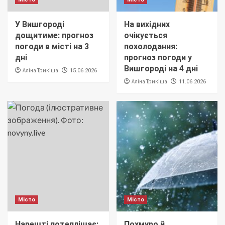
У Вишгороді
На вихідних
дощитиме: прогноз
очікується
погоди в місті на 3
похолодання:
дні
прогноз погоди у
Вишгороді на 4 дні
Аліна Трикіша
15.06.2026
Аліна Трикіша
11.06.2026
Місто
Місто
Нарешті потеплішає:
Похмуро й