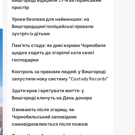
Вишгороді відкрили 19-й ветеранський
простір
Уроки безпеки для найменших: на
Вишгородщині поліцейські провели
зустріч із дітьми
Пам’ять стада: як дикі корови Чорнобиля
щодня ходять до згорілої хати своєї
господарки
Контроль за правами людей: у Вишгороді
запустили нову систему “Custody Records”
Здати кров і врятувати життя: у
Вишгороді кличуть на День донора
Оживають після згарищ: як
Чорнобильський заповідник
самовідновлюється після пожеж