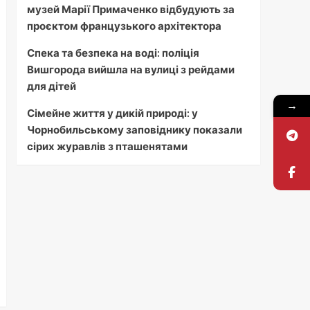
музей Марії Примаченко відбудують за
проєктом французького архітектора
Спека та безпека на воді: поліція
Вишгорода вийшла на вулиці з рейдами
для дітей
→
Сімейне життя у дикій природі: у
Чорнобильському заповіднику показали
сірих журавлів з пташенятами