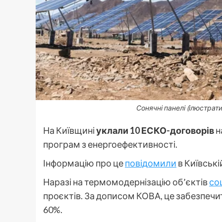
Сонячні панелі (ілюстрат
На Київщині
уклали 10 ЕСКО-договорів
н
програм з енергоефективності.
Інформацію про це
повідомили
в Київські
Наразі на термомодернізацію об’єктів
со
проєктів. За дописом КОВА, це забезпечит
60%.