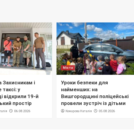
Місто
 Захисникам і
Уроки безпеки для
 таксі: у
найменших: на
і відкрили 19-й
Вишгородщині поліцейські
ький простір
провели зустріч із дітьми
талія
Комарова Наталія
06.08.2026
05.08.2026