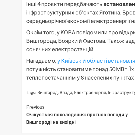
Інші 4 проєкти передбачають
встановлен
інфраструктурних об’єктах Яготина, Бро
середньорічної економії електроенергії на
Окрім того, у КОВА повідомили про відкри
Вишгорода, Боярки й Фастова. Також вед
сонячних електростанцій.
Нагадаємо,
у Київській області встановл
потужність становитиме понад 50 МВт. Їх
теплопостачанням у 8 населених пунктах 
Tags:
Вишгород
,
Влада
,
Електроенергія
,
Інфраструкт
Continue
Previous
Очікується похолодання: прогноз погоди у
Reading
Вишгороді на вихідні