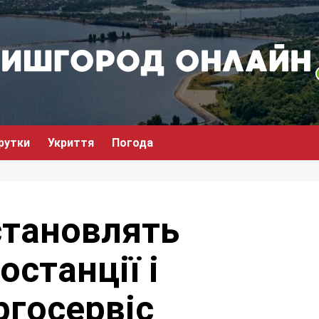
рутки
Укриття
Погода
становлять
останції і
ргосервіс