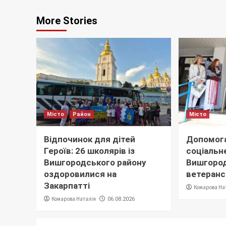
More Stories
Місто
Район
Місто
Відпочинок для дітей
Допомога
Героїв: 26 школярів із
соціальне
Вишгородського району
Вишгород
оздоровилися на
ветеранс
Закарпатті
Комарова На
Комарова Наталія
06.08.2026