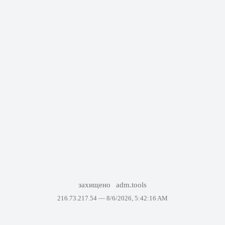
захищено
adm.tools
216.73.217.54 —
8/6/2026, 5:42:16 AM