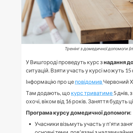
Тренінг з домедичної допомоги (і
У Вишгороді проведуть курс з
надання д
ситуацій. Взяти участь у курсі можуть 15 
Інформацію про це
повідомив
Червоний Х
Там додають, що
курс триватиме
5 днів,
охочі, віком від 16 років. Заняття будуть ц
Програма курсу домедичної допомоги:
Учасники візьмуть участь у п’яти заня
основні теми, пов’язані з надзвичайн