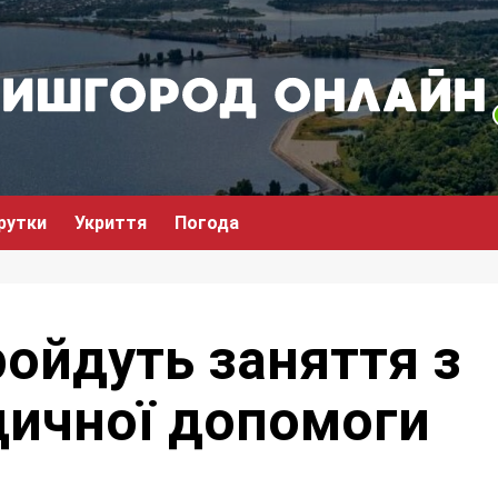
рутки
Укриття
Погода
ройдуть заняття з
ичної допомоги