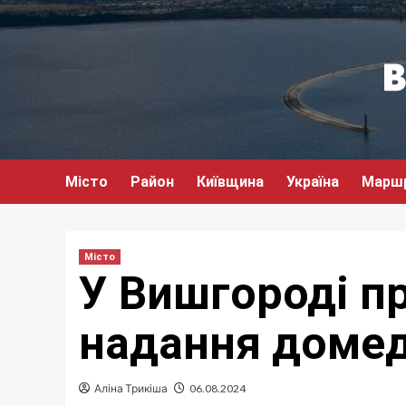
Перейти
до
вмісту
Місто
Район
Київщина
Україна
Марш
Місто
У Вишгороді п
надання домед
Аліна Трикіша
06.08.2024