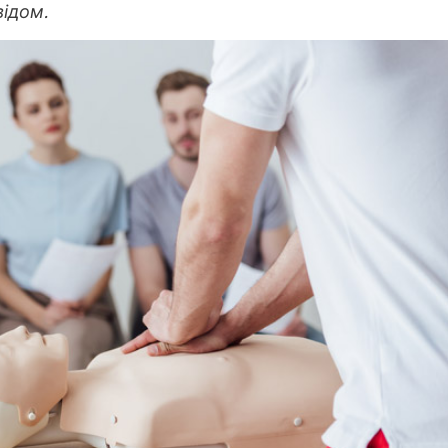
відом.