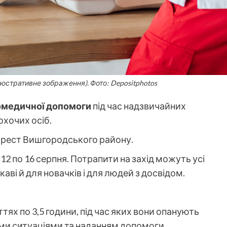
люстративне зображення). Фото: Depositphotos
омедичної допомоги
під час надзвичайних
охочих осіб.
рест Вишгородського району.
 з 12 по 16 серпня. Потрапити на захід можуть усі
ікаві й для новачків і для людей з досвідом.
ттях по 3,5 години, під час яких вони опанують
ими ситуаціями та наданням допомоги.