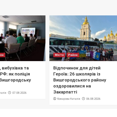
йон
Місто
Район
 вибухівка та
Відпочинок для дітей
РФ: як поліція
Героїв: 26 школярів із
 Вишгородську
Вишгородського району
оздоровилися на
Закарпатті
талія
07.08.2026
Комарова Наталія
06.08.2026