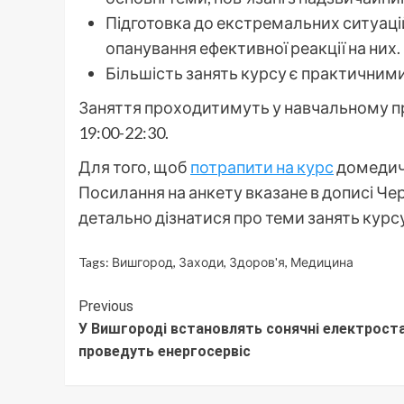
Підготовка до екстремальних ситуацій
опанування ефективної реакції на них.
Більшість занять курсу є практичними
Заняття проходитимуть у навчальному про
19:00-22:30.
Для того, щоб
потрапити на курс
домедич
Посилання на анкету вказане в дописі Чер
детально дізнатися про теми занять курсу
Tags:
Вишгород
,
Заходи
,
Здоров'я
,
Медицина
Continue
Previous
У Вишгороді встановлять сонячні електростан
Reading
проведуть енергосервіс