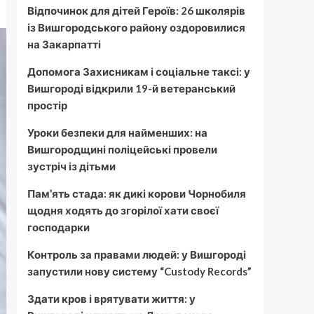
Відпочинок для дітей Героїв: 26 школярів
із Вишгородського району оздоровилися
на Закарпатті
Допомога Захисникам і соціальне таксі: у
Вишгороді відкрили 19-й ветеранський
простір
Уроки безпеки для найменших: на
Вишгородщині поліцейські провели
зустріч із дітьми
Пам’ять стада: як дикі корови Чорнобиля
щодня ходять до згорілої хати своєї
господарки
Контроль за правами людей: у Вишгороді
запустили нову систему “Custody Records”
Здати кров і врятувати життя: у