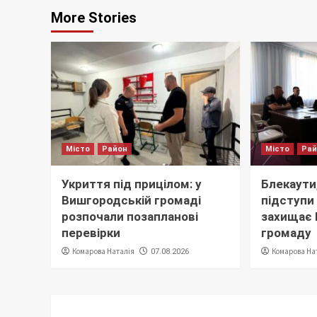
More Stories
Місто
Район
Місто
Ра
Укриття під прицілом: у
Блекаути,
Вишгородській громаді
підступи 
розпочали позапланові
захищає
перевірки
громаду
Комарова Наталія
Комарова На
07.08.2026