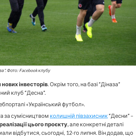
за". Фото: Facebook клубу
нових інвесторів
. Окрім того, на базі “Діназа”
ний клуб “Десна”.
ебпорталі «Український футбол‎».
 та за сумісництвом
колишній півзахисник
“Десни” –
 реалізації цього проєкту,
але конкретні деталі
 мали відбутися, сьогодні, 12-го липня. Він додав, що