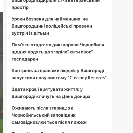
Вишгороді відкрили 19-й ветеранський
простір
Уроки безпеки для найменших: на
Вишгородщині поліцейські провели
зустріч із дітьми
Пам’ять стада: як дикі корови Чорнобиля
щодня ходять до згорілої хати своєї
господарки
Контроль за правами людей: у Вишгороді
запустили нову систему “Custody Records”
Здати кров і врятувати життя: у
Вишгороді кличуть на День донора
Оживають після згарищ: як
Чорнобильський заповідник
самовідновлюється після пожеж