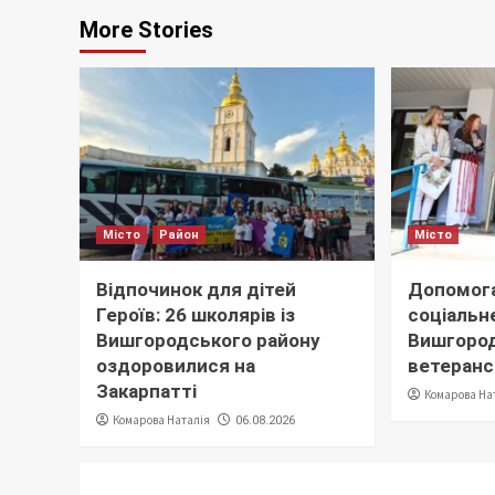
More Stories
Місто
Район
Місто
Відпочинок для дітей
Допомога
Героїв: 26 школярів із
соціальне
Вишгородського району
Вишгород
оздоровилися на
ветеранс
Закарпатті
Комарова На
Комарова Наталія
06.08.2026