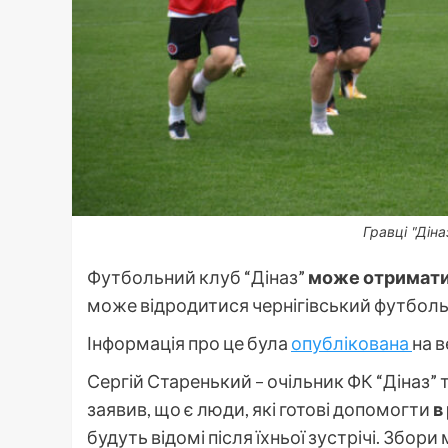
Гравці "Діна
Футбольний клуб “Діназ”
може отримати 
може відродитися чернігівський футболь
Інформація про це була
опублікована
на в
Сергій Старенький – очільник ФК “Діназ”
заявив, що є люди, які готові допомогти
в
будуть відомі після їхньої зустрічі. Збори