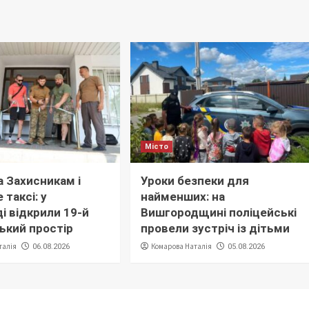
Місто
 Захисникам і
Уроки безпеки для
 таксі: у
найменших: на
і відкрили 19-й
Вишгородщині поліцейські
ький простір
провели зустріч із дітьми
талія
Комарова Наталія
06.08.2026
05.08.2026