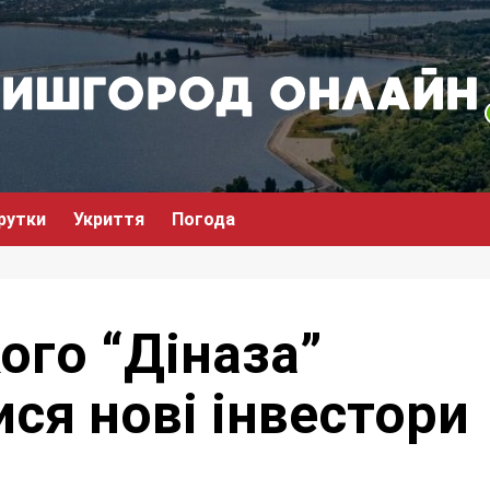
рутки
Укриття
Погода
ого “Діназа”
ся нові інвестори