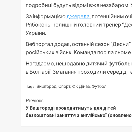
подробиці будуть відомі вже незабаром. 
За інформацією
джерела
, потенційним о
Рябоконь, колишній головний тренер “Дес
України.
Вебпортал додає, останній сезон “Десни”
російських військ. Команда посіла сьоме 
Нагадаємо, нещодавно дитячий футбольн
в Болгарії. Змагання проходили серед ді
Tags:
Вишгород
,
Спорт
,
ФК Діназ
,
Футбол
Continue
Previous
У Вишгороді проводитимуть для дітей
Reading
безкоштовні заняття з англійської (оновлено