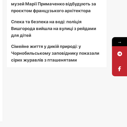
музей Марії Примаченко відбудують за
проєктом французького архітектора
Спека та безпека на воді: поліція
Вишгорода вийшла на вулиці з рейдами
для дітей
→
Сімейне життя у дикій природі: у
Чорнобильському заповіднику показали
сірих журавлів з пташенятами