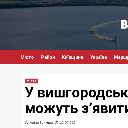
Перейти
до
вмісту
Місто
Район
Київщина
Україна
Марш
Місто
У вишгородськ
можуть з’явити
Аліна Трикіша
12.07.2024