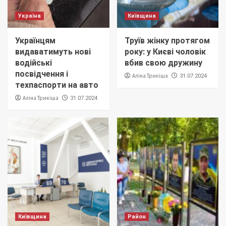
Україна
Київщина
Українцям
Труїв жінку протягом
видаватимуть нові
року: у Києві чоловік
водійські
вбив свою дружину
посвідчення і
Аліна Трикіша
31.07.2024
техпаспорти на авто
Аліна Трикіша
31.07.2024
Київщина
Район