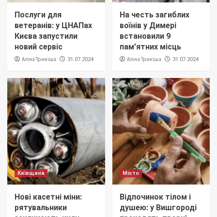
Послуги для
На честь загиблих
ветеранів: у ЦНАПах
воїнів у Димері
Києва запустили
встановили 9
новий сервіс
пам’ятних місць
Аліна Трикіша
Аліна Трикіша
31.07.2024
31.07.2024
Київщина
Місто
Нові касетні міни:
Відпочинок тілом і
рятувальники
душею: у Вишгороді