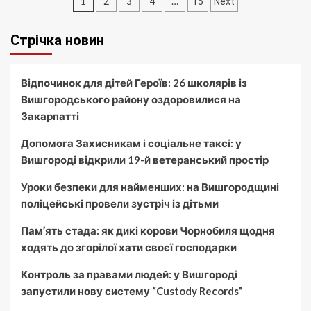
Пагінація
1
…
2
3
4
15
Next
записів
Стрічка новин
Відпочинок для дітей Героїв: 26 школярів із
Вишгородського району оздоровилися на
Закарпатті
Допомога Захисникам і соціальне таксі: у
Вишгороді відкрили 19-й ветеранський простір
Уроки безпеки для найменших: на Вишгородщині
поліцейські провели зустріч із дітьми
Пам’ять стада: як дикі корови Чорнобиля щодня
ходять до згорілої хати своєї господарки
Контроль за правами людей: у Вишгороді
запустили нову систему “Custody Records”