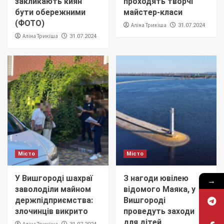
закликають киян
проходять творчі
бути обережними
майстер-класи
(ФОТО)
Аліна Трикіша
31.07.2024
Аліна Трикіша
31.07.2024
Місто
Місто
У Вишгороді шахраї
З нагоди ювілею
→
заволоділи майном
відомого Маяка, у
держпідприємства:
Вишгороді
злочинців викрито
проведуть заходи
для дітей