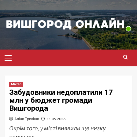
Перейти
до
вмісту
Головне
меню
Місто
Забудовники недоплатили 17
млн у бюджет громади
Вишгорода
Аліна Трикіша
11.05.2026
Окрім того, у місті виявили ще низку
порушень.