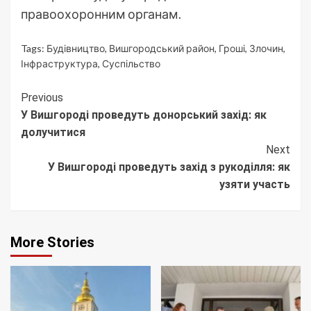
правоохоронним органам.
Tags:
Будівництво
,
Вишгородський район
,
Гроші
,
Злочин
,
Інфраструктура
,
Суспільство
Continue
Previous
У Вишгороді проведуть донорський захід: як
Reading
долучитися
Next
У Вишгороді проведуть захід з рукоділля: як
узяти участь
More Stories