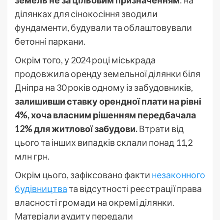
земель не за цільовим призначенням
: на
ділянках для сінокосіння зводили
фундаменти, будували та облаштовували
бетонні паркани.
Окрім того, у 2024 році міськрада
продовжила оренду земельної ділянки біля
Дніпра на 30 років одному із забудовників,
залишивши ставку орендної плати на рівні
4%, хоча власним рішенням передбачала
12% для житлової забудови.
Втрати від
цього та інших випадків склали понад 11,2
млн грн.
Окрім цього, зафіксовано факти
незаконного
будівництва
та відсутності реєстрації права
власності громади на окремі ділянки.
Матеріали аудиту передали