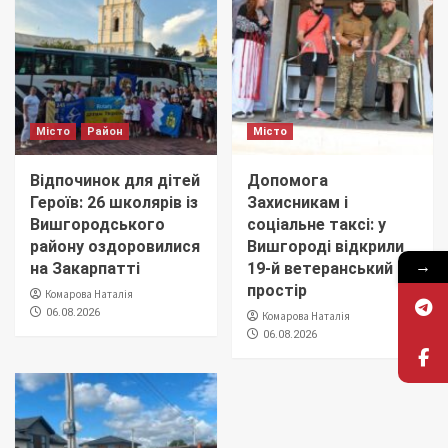
Місто
Район
Місто
Відпочинок для дітей
Допомога
Героїв: 26 школярів із
Захисникам і
Вишгородського
соціальне таксі: у
району оздоровилися
Вишгороді відкрили
→
на Закарпатті
19-й ветеранський
простір
Комарова Наталія
06.08.2026
Комарова Наталія
06.08.2026