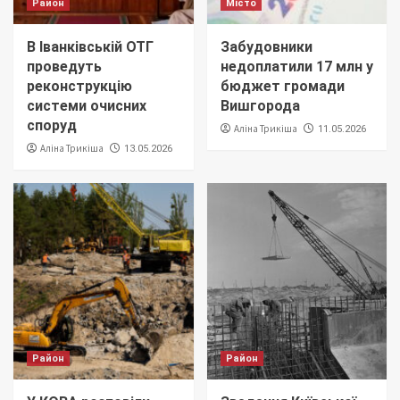
Район
Місто
В Іванківській ОТГ
Забудовники
проведуть
недоплатили 17 млн у
реконструкцію
бюджет громади
системи очисних
Вишгорода
споруд
Аліна Трикіша
11.05.2026
Аліна Трикіша
13.05.2026
Район
Район