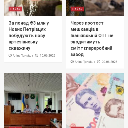
Район
Район
За понад ₴3 млн у
Через протест
Нових Петрівцях
мешканців в
побудують нову
Іванківській ОТГ не
артезіанську
зводитимуть
скважину
сміттєпереробний
завод
Аліна Трикіша
10.06.2026
Аліна Трикіша
09.06.2026