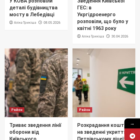
У КОВА розповіли
Зведення Київської
деталі будівництва
ГЕС: в
мосту в Лебедівці
Укргідроенерго
розповіли, що було у
Аліна Трикіша
08.05.2026
квітні 1963 року
Аліна Трикіша
30.04.2026
Район
Район
→
Триває зведення лінії
Розкрадання коштів
оборони від
на зведенні укриття в
Київського
Петрівському ліцеї: