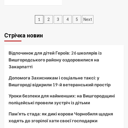
Пагінація
1
2
3
4
5
Next
записів
Стрічка новин
Відпочинок для дітей Героїв: 26 школярів із
Вишгородського району оздоровилися на
Закарпатті
Допомога Захисникам і соціальне таксі: у
Вишгороді відкрили 19-й ветеранський простір
Уроки безпеки для найменших: на Вишгородщині
поліцейські провели зустріч із дітьми
Пам’ять стада: як дикі корови Чорнобиля щодня
ходять до згорілої хати своєї господарки