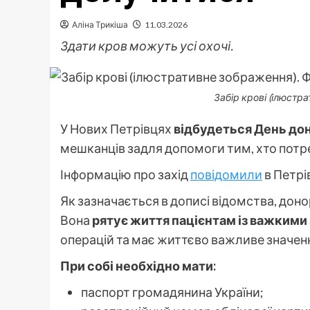
Аліна Трикіша
11.03.2026
Здати кров можуть усі охочі.
Забір крові (ілюстра
У Нових Петрівцях
відбудеться День дон
мешканців задля допомоги тим, хто потр
Інформацію про захід
повідомили
в Петрі
Як зазначається в дописі відомства, доно
Вона
рятує життя пацієнтам із важким
операцій та має життєво важливе значен
При собі необхідно мати:
паспорт громадянина України;