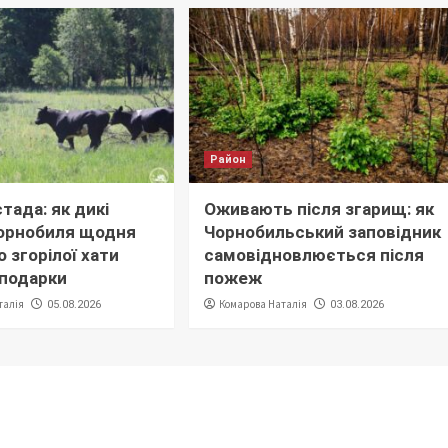
Район
тада: як дикі
Оживають після згарищ: як
орнобиля щодня
Чорнобильський заповідник
 згорілої хати
самовідновлюється після
сподарки
пожеж
талія
Комарова Наталія
05.08.2026
03.08.2026