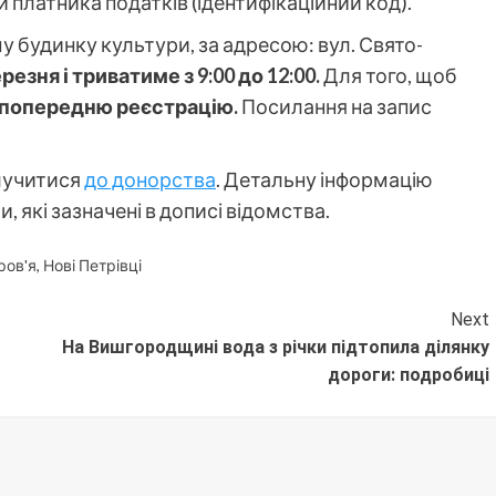
 платника податків (ідентифікаційний код).
у будинку культури, за адресою: вул. Свято-
езня і триватиме з 9:00 до 12:00.
Для того, щоб
 попередню реєстрацію.
Посилання на запис
лучитися
до донорства
. Детальну інформацію
 які зазначені в дописі відомства.
ров'я
,
Нові Петрівці
Next
На Вишгородщині вода з річки підтопила ділянку
дороги: подробиці