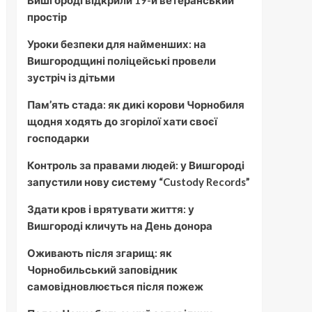
Вишгороді відкрили 19-й ветеранський
простір
Уроки безпеки для найменших: на
Вишгородщині поліцейські провели
зустріч із дітьми
Пам’ять стада: як дикі корови Чорнобиля
щодня ходять до згорілої хати своєї
господарки
Контроль за правами людей: у Вишгороді
запустили нову систему “Custody Records”
Здати кров і врятувати життя: у
Вишгороді кличуть на День донора
Оживають після згарищ: як
Чорнобильський заповідник
самовідновлюється після пожеж