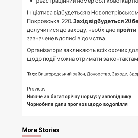
реєстраційний номер облікової картки
Ініціатива відбудеться в Новопетрівськом
Покровська, 220.
Захід відбудеться 20 бер
долучитися до заходу, необхідно
пройти
зазначене в дописі відомства.
Організатори закликають всіх охочих до
щодо події можна отримати за контактами,
Tags:
Вишгородський район
,
Донорство
,
Заходи
,
Здо
Continue
Previous
Нижче за багаторічну норму: у заповіднику
Reading
Чорнобиля дали прогноз щодо водопілля
More Stories