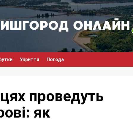
рутки
Укриття
Погода
вцях проведуть
ові: як