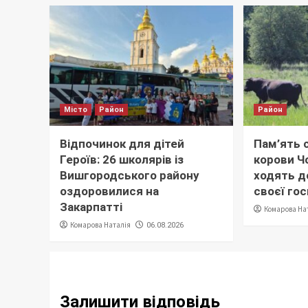
Місто
Район
Район
Відпочинок для дітей
Пам’ять с
Героїв: 26 школярів із
корови Ч
Вишгородського району
ходять до
оздоровилися на
своєї го
Закарпатті
Комарова На
Комарова Наталія
06.08.2026
Залишити відповідь