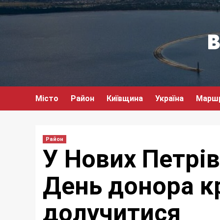
Перейти
до
вмісту
Місто
Район
Київщина
Україна
Марш
Район
У Нових Петрі
День донора кр
долучитися