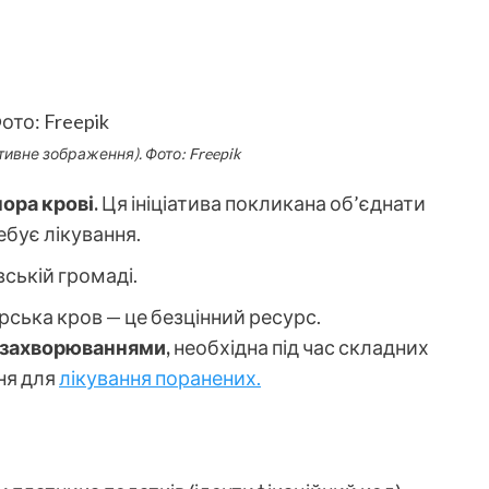
тивне зображення). Фото: Freepik
ора крові.
Ця ініціатива покликана об’єднати
ебує лікування.
вській громаді.
рська кров — це безцінний ресурс.
и захворюваннями,
необхідна під час складних
ня для
лікування поранених.