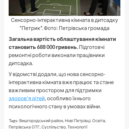
Сенсорно-інтерактивна кімната в дитсадку
“Петрик”. Фото: Петрівська громада
Загальна вартість облаштування кімнати
становить 688 000 гривень.
Підготовчі
ремонтні роботи виконали працівники
дитсадка.
У відомстві додали, що нова сенсорно-
інтерактивна кімната вже працює та стане
важливим простором для підтримки
здоров’я дітей
, особливо їхнього
психологічного стану в умовах війни.
Tags:
Вишгородський район
,
Нові Петрівці
,
Освіта
,
Петрівська ОТГ
,
Суспільство
,
Технології