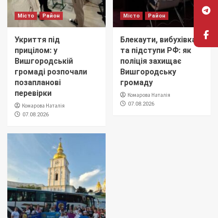
Місто
Район
Місто
Район
Укриття під
Блекаути, вибухівка
прицілом: у
та підступи РФ: як
Вишгородській
поліція захищає
громаді розпочали
Вишгородську
позапланові
громаду
перевірки
Комарова Наталія
07.08.2026
Комарова Наталія
07.08.2026