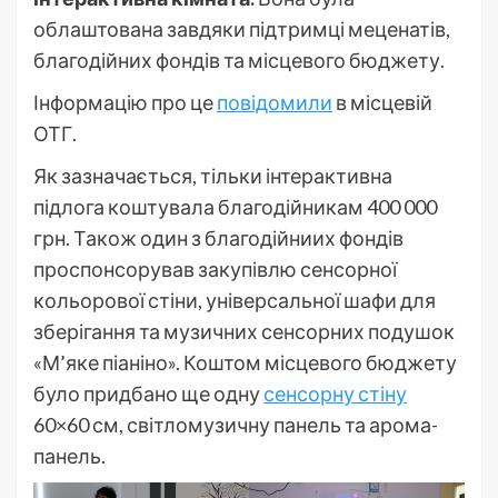
облаштована завдяки підтримці меценатів,
благодійних фондів та місцевого бюджету.
Інформацію про це
повідомили
в місцевій
ОТГ.
Як зазначається, тільки інтерактивна
підлога коштувала благодійникам 400 000
грн. Також один з благодійниих фондів
проспонсорував закупівлю сенсорної
кольорової стіни, універсальної шафи для
зберігання та музичних сенсорних подушок
«М’яке піаніно». Коштом місцевого бюджету
було придбано ще одну
сенсорну стіну
60×60 см, світломузичну панель та арома-
панель.