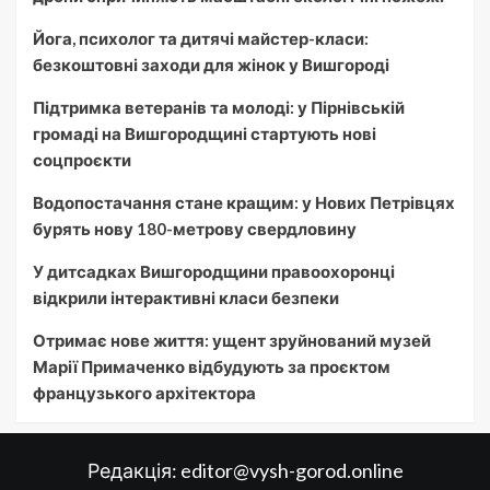
Йога, психолог та дитячі майстер-класи:
безкоштовні заходи для жінок у Вишгороді
Підтримка ветеранів та молоді: у Пірнівській
громаді на Вишгородщині стартують нові
соцпроєкти
Водопостачання стане кращим: у Нових Петрівцях
бурять нову 180-метрову свердловину
У дитсадках Вишгородщини правоохоронці
відкрили інтерактивні класи безпеки
Отримає нове життя: ущент зруйнований музей
Марії Примаченко відбудують за проєктом
французького архітектора
Редакція:
editor@vysh-gorod.online