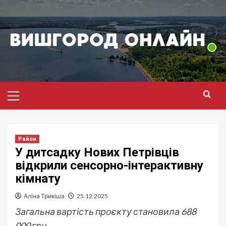
Перейти
до
вмісту
Головне
меню
Район
У дитсадку Нових Петрівців
відкрили сенсорно-інтерактивну
кімнату
Аліна Трикіша
25.12.2025
Загальна вартість проєкту становила 688
000 грн.