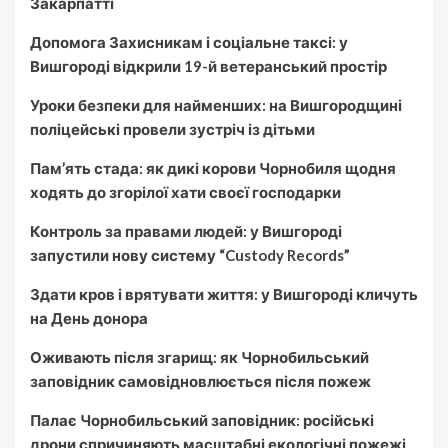
Закарпатті
Допомога Захисникам і соціальне таксі: у
Вишгороді відкрили 19-й ветеранський простір
Уроки безпеки для найменших: на Вишгородщині
поліцейські провели зустріч із дітьми
Пам’ять стада: як дикі корови Чорнобиля щодня
ходять до згорілої хати своєї господарки
Контроль за правами людей: у Вишгороді
запустили нову систему “Custody Records”
Здати кров і врятувати життя: у Вишгороді кличуть
на День донора
Оживають після згарищ: як Чорнобильський
заповідник самовідновлюється після пожеж
Палає Чорнобильський заповідник: російські
дрони спричиняють масштабні екологічні пожежі