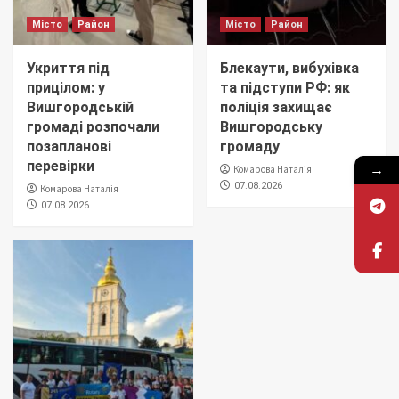
Місто
Район
Місто
Район
Укриття під
Блекаути, вибухівка
прицілом: у
та підступи РФ: як
Вишгородській
поліція захищає
громаді розпочали
Вишгородську
позапланові
громаду
перевірки
→
Комарова Наталія
07.08.2026
Комарова Наталія
07.08.2026