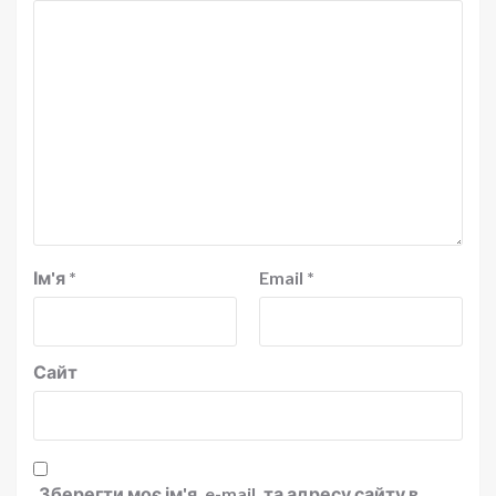
Ім'я
*
Email
*
Сайт
Зберегти моє ім'я, e-mail, та адресу сайту в