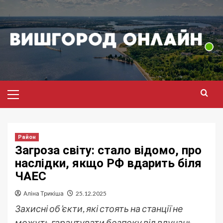
Перейти
до
вмісту
Головне
меню
Район
Загроза світу: стало відомо, про
наслідки, якщо РФ вдарить біля
ЧАЕС
Аліна Трикіша
25.12.2025
Захисні об’єкти, які стоять на станції не
можуть гарантувати безпеку від влучань.