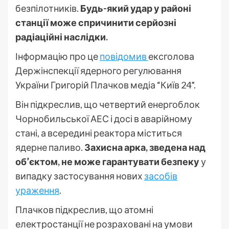
безпілотників.
Будь-який удар у районі
станції може спричинити серйозні
радіаційні наслідки.
Інформацію про це
повідомив
ексголова
Держінспекції ядерного регулювання
України Григорій Плачков медіа “Київ 24”.
Він підкреслив, що четвертий енергоблок
Чорнобильської АЕС і досі в аварійному
стані, а всередині реактора міститься
ядерне паливо.
Захисна арка, зведена над
об’єктом, не може гарантувати безпеку
у
випадку застосування нових
засобів
ураження
.
Плачков підкреслив, що атомні
електростанції не розраховані на умови