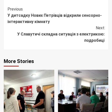
Continue
Previous
У дитсадку Нових Петрівців відкрили сенсорно-
Reading
інтерактивну кімнату
Next
У Славутичі складна ситуація з електрикою:
подробиці
More Stories