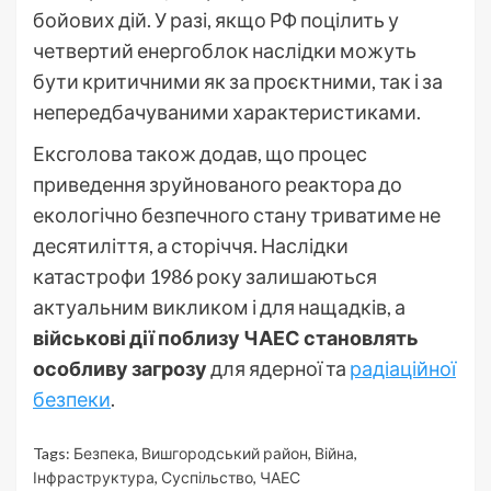
бойових дій. У разі, якщо РФ поцілить у
четвертий енергоблок наслідки можуть
бути критичними як за проєктними, так і за
непередбачуваними характеристиками.
Ексголова також додав, що процес
приведення зруйнованого реактора до
екологічно безпечного стану триватиме не
десятиліття, а сторіччя. Наслідки
катастрофи 1986 року залишаються
актуальним викликом і для нащадків, а
військові дії поблизу ЧАЕС становлять
особливу загрозу
для ядерної та
радіаційної
безпеки
.
Tags:
Безпека
,
Вишгородський район
,
Війна
,
Інфраструктура
,
Суспільство
,
ЧАЕС