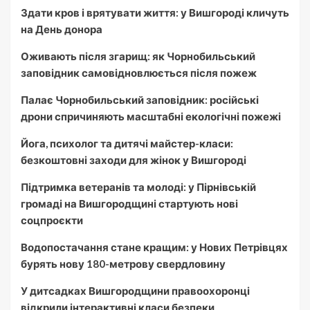
Здати кров і врятувати життя: у Вишгороді кличуть
на День донора
Оживають після згарищ: як Чорнобильський
заповідник самовідновлюється після пожеж
Палає Чорнобильський заповідник: російські
дрони спричиняють масштабні екологічні пожежі
Йога, психолог та дитячі майстер-класи:
безкоштовні заходи для жінок у Вишгороді
Підтримка ветеранів та молоді: у Пірнівській
громаді на Вишгородщині стартують нові
соцпроєкти
Водопостачання стане кращим: у Нових Петрівцях
бурять нову 180-метрову свердловину
У дитсадках Вишгородщини правоохоронці
відкрили інтерактивні класи безпеки