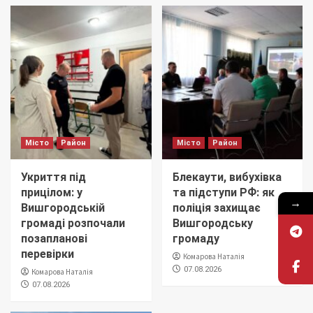
Місто
Район
Місто
Район
Укриття під
Блекаути, вибухівка
прицілом: у
та підступи РФ: як
→
Вишгородській
поліція захищає
громаді розпочали
Вишгородську
позапланові
громаду
перевірки
Комарова Наталія
07.08.2026
Комарова Наталія
07.08.2026