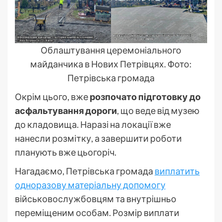
Облаштування церемоніального
майданчика в Нових Петрівцях. Фото:
Петрівська громада
Окрім цього, вже
розпочато підготовку до
асфальтування дороги
, що веде від музею
до кладовища. Наразі на локації вже
нанесли розмітку, а завершити роботи
планують вже цьогоріч.
Нагадаємо, Петрівська громада
виплатить
одноразову матеріальну допомогу
військовослужбовцям та внутрішньо
переміщеним особам. Розмір виплати