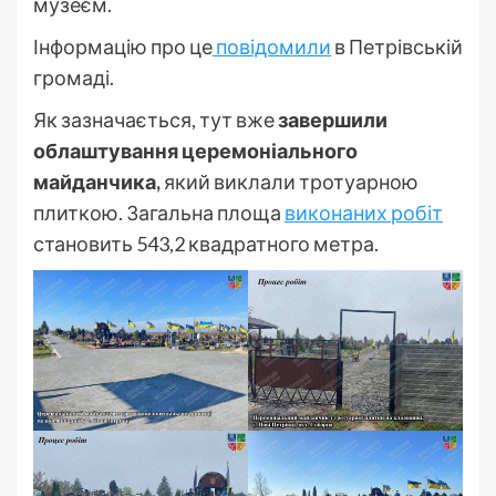
музеєм.
Інформацію про це
повідомили
в Петрівській
громаді.
Як зазначається, тут вже
завершили
облаштування церемоніального
майданчика,
який виклали тротуарною
плиткою. Загальна площа
виконаних робіт
становить 543,2 квадратного метра.