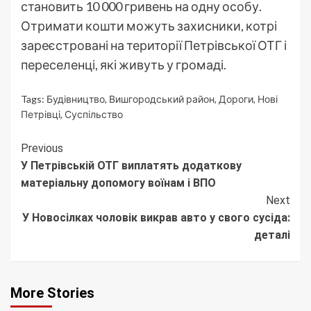
становить 10 000 гривень на одну особу.
Отримати кошти можуть захисники, котрі
зареєстровані на території Петрівської ОТГ і
переселенці, які живуть у громаді.
Tags:
Будівництво
,
Вишгородський район
,
Дороги
,
Нові
Петрівці
,
Суспільство
Continue
Previous
У Петрівській ОТГ виплатять додаткову
Reading
матеріальну допомогу воїнам і ВПО
Next
У Новосілках чоловік викрав авто у свого сусіда:
деталі
More Stories