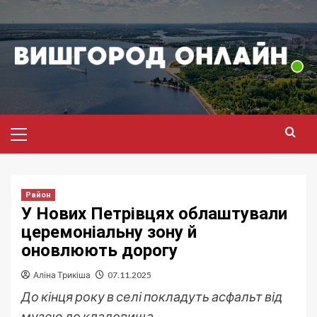
Перейти
до
вмісту
Головне
меню
Район
У Нових Петрівцях облаштували
церемоніальну зону й
оновлюють дорогу
Аліна Трикіша
07.11.2025
До кінця року в селі покладуть асфальт від
музею до кладовища.