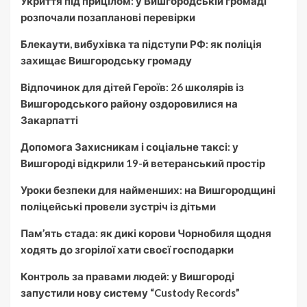
Укриття під прицілом: у Вишгородській громаді
розпочали позапланові перевірки
Блекаути, вибухівка та підступи РФ: як поліція
захищає Вишгородську громаду
Відпочинок для дітей Героїв: 26 школярів із
Вишгородського району оздоровилися на
Закарпатті
Допомога Захисникам і соціальне таксі: у
Вишгороді відкрили 19-й ветеранський простір
Уроки безпеки для найменших: на Вишгородщині
поліцейські провели зустріч із дітьми
Пам’ять стада: як дикі корови Чорнобиля щодня
ходять до згорілої хати своєї господарки
Контроль за правами людей: у Вишгороді
запустили нову систему “Custody Records”