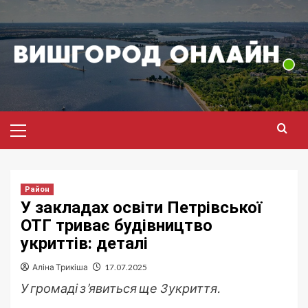
Перейти
до
вмісту
Головне
меню
Район
У закладах освіти Петрівської
ОТГ триває будівництво
укриттів: деталі
Аліна Трикіша
17.07.2025
У громаді з’явиться ще 3 укриття.