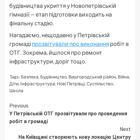
будівництва укриття у Новопетрівській
гімназії — етап підготовки виходить на
фінальну стадію.
Нагадаємо, нещодавно у Петрівській
громаді
прозвітували про виконання
робіт в
ОТГ. Зокрема, йшлося про ремонт
інфраструктури, доріг тощо.
Tags:
Безпека
,
Будівництво
,
Вишгородський район
,
Війна
,
Діти
,
Інфраструктура
,
Нові Петрівці
,
Суспільство
,
Школа
Continue
Previous
У Петрівській ОТГ прозвітували про проведення
Reading
робіт в громаді
Next
На Київщині створюють нову локацію Центру