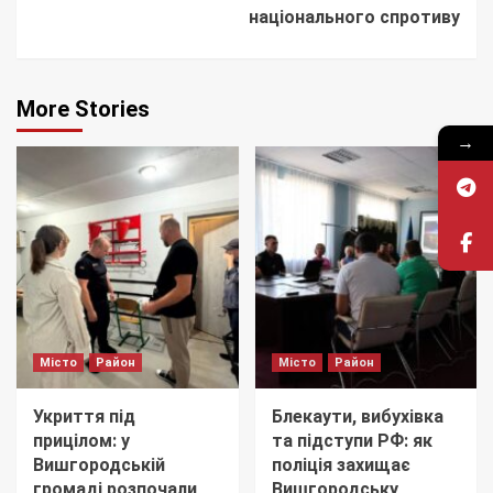
національного спротиву
More Stories
→
Місто
Район
Місто
Район
Укриття під
Блекаути, вибухівка
прицілом: у
та підступи РФ: як
Вишгородській
поліція захищає
громаді розпочали
Вишгородську