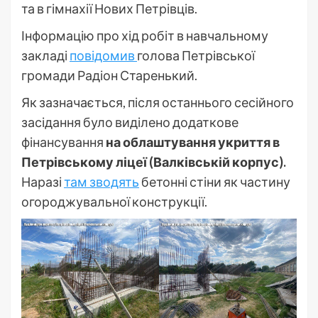
та в гімнахії Нових Петрівців.
Інформацію про хід робіт в навчальному
закладі
повідомив
голова Петрівської
громади Радіон Старенький.
Як зазначається, після останнього сесійного
засідання було виділено додаткове
фінансування
на облаштування укриття в
Петрівському ліцеї (Валківській корпус).
Наразі
там зводять
бетонні стіни як частину
огороджувальної конструкції.