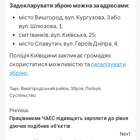
Задекларувати зброю можна за адресами:
місто Вишгород, вул. Кургузова, 3 або
вул. Шлюзова, 1;
смт Іванків, вул. Київська, 25;
місто Славутич, вул. Героїв Дніпра, 4.
Поліція Київщини закликає громадян
скористатися можливістю та
легалізувати
зброю
.
Tags:
Вишгородський район
,
Зброя
,
Поліція
,
Суспільство
Continue
Previous
Працівникам ЧАЕС підвищать зарплати до рівня
Reading
діючих подібних об’єктів
Next