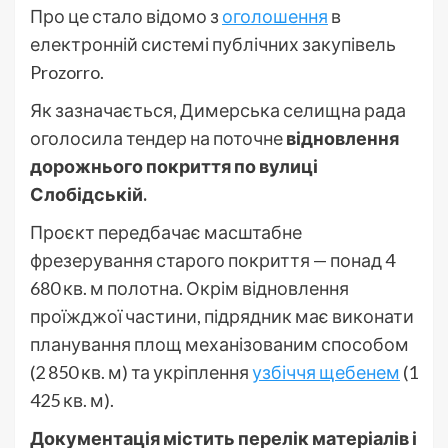
Про це стало відомо з
оголошення
в
електронній системі публічних закупівель
Prozorro.
Як зазначається, Димерська селищна рада
оголосила тендер на поточне
відновлення
дорожнього покриття по вулиці
Слобідській.
Проєкт передбачає масштабне
фрезерування старого покриття — понад 4
680 кв. м полотна. Окрім відновлення
проїжджої частини, підрядник має виконати
планування площ механізованим способом
(2 850 кв. м) та укріплення
узбіччя щебенем
(1
425 кв. м).
Документація містить перелік матеріалів і