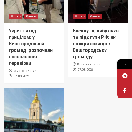
Місто
Район
Місто
Район
Укриття під
Блекаути, вибухівка
прицілом: у
та підступи РФ: як
Вишгородській
поліція захищає
громаді розпочали
Вишгородську
позапланові
громаду
→
перевірки
Комарова Наталія
07.08.2026
Комарова Наталія
07.08.2026