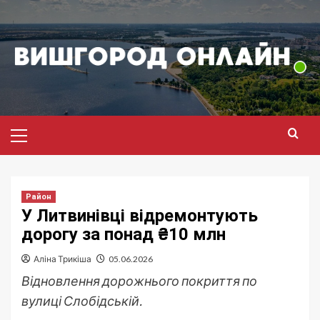
Перейти
до
вмісту
Головне
меню
Район
У Литвинівці відремонтують
дорогу за понад ₴10 млн
Аліна Трикіша
05.06.2026
Відновлення дорожнього покриття по
вулиці Слобідській.