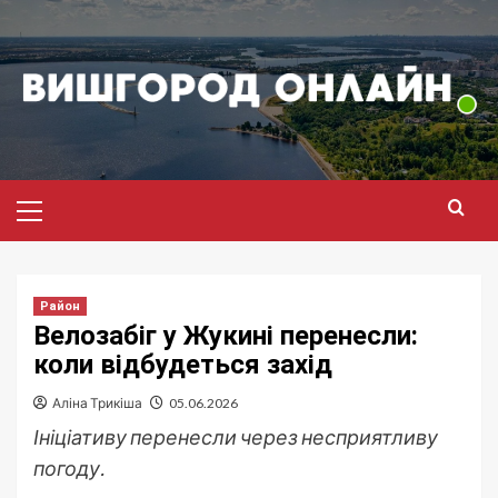
Перейти
до
вмісту
Головне
меню
Район
Велозабіг у Жукині перенесли:
коли відбудеться захід
Аліна Трикіша
05.06.2026
Ініціативу перенесли через несприятливу
погоду.