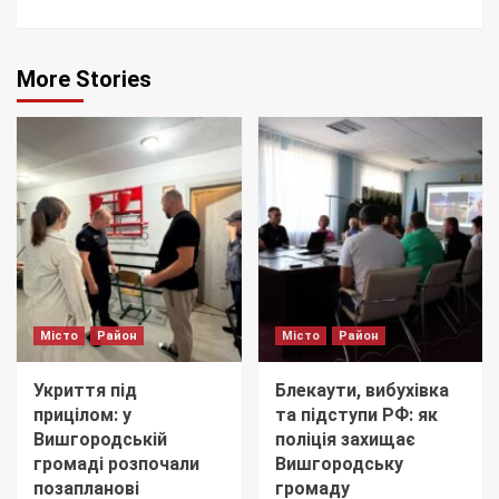
More Stories
Місто
Район
Місто
Район
Укриття під
Блекаути, вибухівка
прицілом: у
та підступи РФ: як
Вишгородській
поліція захищає
громаді розпочали
Вишгородську
позапланові
громаду