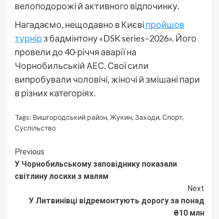
велоподорожі й активного відпочинку.
Нагадаємо, нещодавно в Києві
пройшов
турнір
з бадмінтону «DSK series–2026». Його
провели до 40-річчя аварії на
Чорнобильській АЕС. Свої сили
випробували чоловічі, жіночі й змішані пари
в різних категоріях.
Tags:
Вишгородський район
,
Жукин
,
Заходи
,
Спорт
,
Суспільство
Continue
Previous
У Чорнобильському заповіднику показали
Reading
світлину лосихи з малям
Next
У Литвинівці відремонтують дорогу за понад
₴10 млн