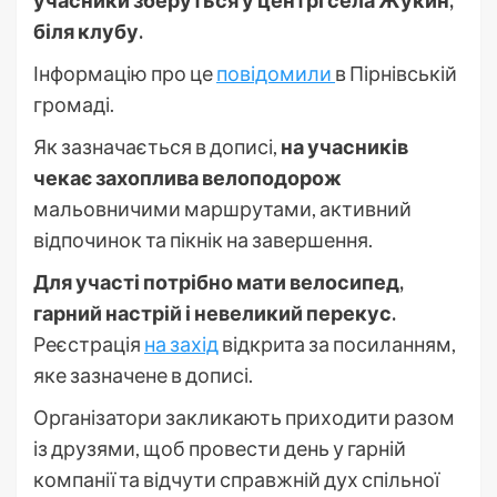
біля клубу.
Інформацію про це
повідомили
в Пірнівській
громаді.
Як зазначається в дописі,
на учасників
чекає захоплива велоподорож
мальовничими маршрутами, активний
відпочинок та пікнік на завершення.
Для участі потрібно мати велосипед,
гарний настрій і невеликий перекус.
Реєстрація
на захід
відкрита за посиланням,
яке зазначене в дописі.
Організатори закликають приходити разом
із друзями, щоб провести день у гарній
компанії та відчути справжній дух спільної