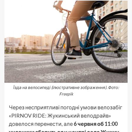
Їзда на велосипеді (ілюстративне зображення). Фото:
Freepik
Через несприятливі погодні умови велозабіг
«PIRNOV RIDE: Жукинський велодрайв»
довелося перенести, але
6 червня об 11:00
учасники зберуться у центрі села Жукин,