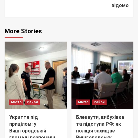
відомо
More Stories
Місто
Район
Місто
Район
Укриття під
Блекаути, вибухівка
прицілом: у
та підступи РФ: як
Вишгородській
поліція захищає
громаді розпочали
Вишгородську