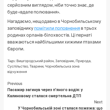
серйозним виглядом, ніби точно знає, де
буде «вдале полювання».
Нагадаємо, нещодавно в Чорнобильському
заповіднику
помітили поповнення
в трьох
родинах орланів-білохвостів. Ці пернаті
вважаються найбільшими хижими птахами
Європи.
Tags:
Вишгородський район
,
Заповідник
,
Природа
,
Суспільство
,
Тварини
,
Чорнобильська зона
відчуження
Continue
Previous
Пасажир загинув через п’яного водія: у
Reading
Калиновому сталася смертельна ДТП
Next
У Чорнобильській зоні сталася пожежа: що