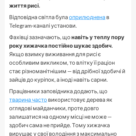
життя рисі.
Відповідна світла була
оприлюднена
в
Telegram-каналі установи.
Фахівці зазначають, що
навіть у теплу пору
року хижачка постійно шукає здобич
.
Якщо взимку виживання для рисі є
особливим викликом, то влітку її раціон
стає різноманітнішим — від дрібної здобичі й
зайців до куріпок, а іноді навіть сарни.
Працівники заповідника додають, що
тварина часто
використовує дерева як
оглядові майданчики, проте довго
залишатися на одному місці не може —
здобич сама не прийде. Тому хижачка
вирушає у свої володіння з максимально