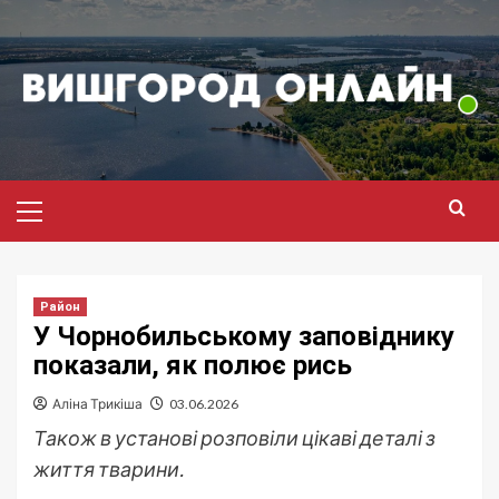
Перейти
до
вмісту
Головне
меню
Район
У Чорнобильському заповіднику
показали, як полює рись
Аліна Трикіша
03.06.2026
Також в установі розповіли цікаві деталі з
життя тварини.