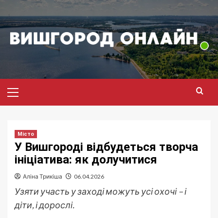
Перейти
до
вмісту
Головне
меню
Місто
У Вишгороді відбудеться творча
ініціатива: як долучитися
Аліна Трикіша
06.04.2026
Узяти участь у заході можуть усі охочі – і
діти, і дорослі.