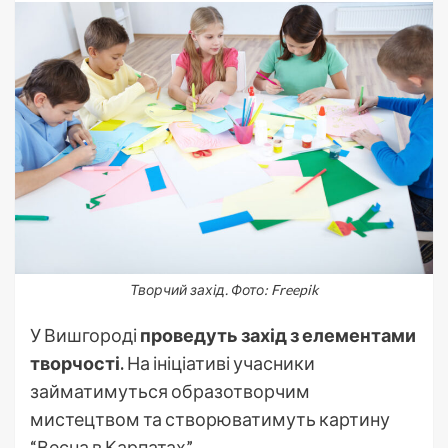
Творчий захід. Фото: Freepik
У Вишгороді
проведуть захід з елементами
творчості.
На ініціативі учасники
займатимуться образотворчим
мистецтвом та створюватимуть картину
“Весна в Карпатах”.