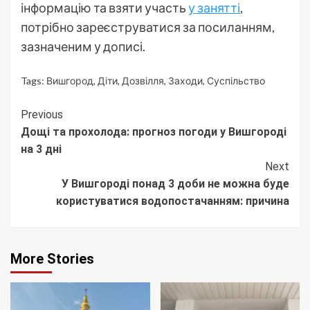
інформацію та взяти участь
у занятті
,
потрібно зареєструватися за посиланням,
зазначеним у дописі.
Tags:
Вишгород
,
Діти
,
Дозвілля
,
Заходи
,
Суспільство
Continue
Previous
Дощі та прохолода: прогноз погоди у Вишгороді
Reading
на 3 дні
Next
У Вишгороді понад 3 доби не можна буде
користуватися водопостачанням: причина
More Stories