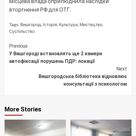
місцева влада оприлюднила наслідки
вторгнення РФ для ОТГ.
Tags:
Вишгород
,
Історія
,
Культура
,
Мистецтво
,
Суспільство
Continue
Previous
У Вишгороді встановлять ще 2 камери
Reading
автофіксації порушень ПДР: локації
Next
Вишгородська бібліотека відновлює
консультації з психологом
More Stories