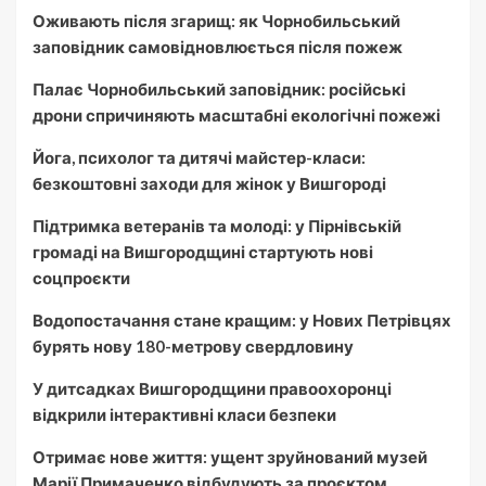
Оживають після згарищ: як Чорнобильський
заповідник самовідновлюється після пожеж
Палає Чорнобильський заповідник: російські
дрони спричиняють масштабні екологічні пожежі
Йога, психолог та дитячі майстер-класи:
безкоштовні заходи для жінок у Вишгороді
Підтримка ветеранів та молоді: у Пірнівській
громаді на Вишгородщині стартують нові
соцпроєкти
Водопостачання стане кращим: у Нових Петрівцях
бурять нову 180-метрову свердловину
У дитсадках Вишгородщини правоохоронці
відкрили інтерактивні класи безпеки
Отримає нове життя: ущент зруйнований музей
Марії Примаченко відбудують за проєктом