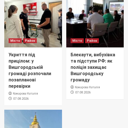
Місто
Район
Місто
Район
Укриття під
Блекаути, вибухівка
прицілом: у
та підступи РФ: як
Вишгородській
поліція захищає
громаді розпочали
Вишгородську
позапланові
громаду
перевірки
Комарова Наталія
07.08.2026
Комарова Наталія
07.08.2026