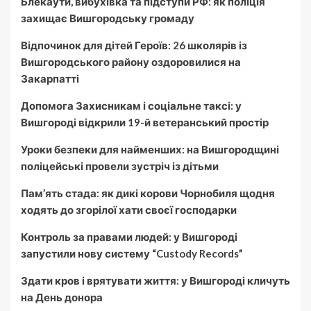
Блекаути, вибухівка та підступи РФ: як поліція
захищає Вишгородську громаду
Відпочинок для дітей Героїв: 26 школярів із
Вишгородського району оздоровилися на
Закарпатті
Допомога Захисникам і соціальне таксі: у
Вишгороді відкрили 19-й ветеранський простір
Уроки безпеки для найменших: на Вишгородщині
поліцейські провели зустріч із дітьми
Пам’ять стада: як дикі корови Чорнобиля щодня
ходять до згорілої хати своєї господарки
Контроль за правами людей: у Вишгороді
запустили нову систему “Custody Records”
Здати кров і врятувати життя: у Вишгороді кличуть
на День донора