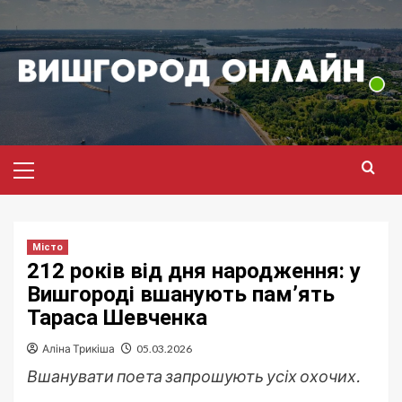
Перейти
до
вмісту
Головне
меню
Місто
212 років від дня народження: у
Вишгороді вшанують пам’ять
Тараса Шевченка
Аліна Трикіша
05.03.2026
Вшанувати поета запрошують усіх охочих.