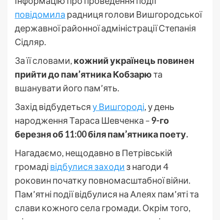
Інформацію про проведення події
повідомила
радниця голови Вишгородської
державної районної адміністрації Степанія
Сідляр.
За її словами,
кожний українець повинен
прийти до пам’ятника Кобзарю
та
вшанувати його пам’ять.
Захід відбудеться
у Вишгороді
, у день
народження Тараса Шевченка –
9-го
березня об 11:00 біля пам’ятника поету.
Нагадаємо, нещодавно в Петрівській
громаді
відбулися заходи
з нагоди 4
роковин початку повномасштабної війни.
Пам’ятні події відбулися на Алеях пам’яті та
слави кожного села громади. Окрім того,