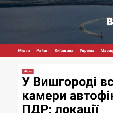
Перейти
до
вмісту
Місто
Район
Київщина
Україна
Марш
Місто
У Вишгороді в
камери автофі
ПДР: локації