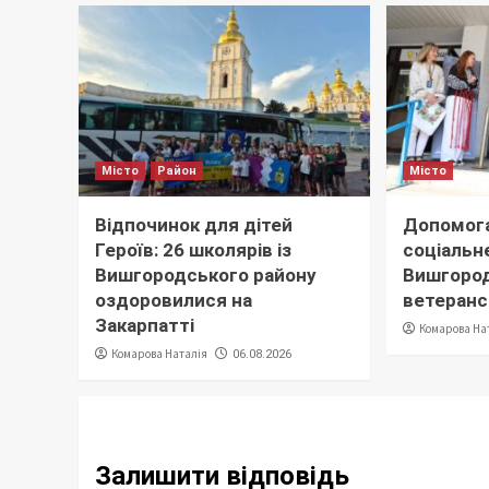
Місто
Район
Місто
Відпочинок для дітей
Допомога
Героїв: 26 школярів із
соціальне
Вишгородського району
Вишгород
оздоровилися на
ветеранс
Закарпатті
Комарова На
Комарова Наталія
06.08.2026
Залишити відповідь