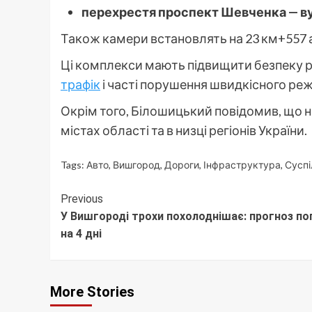
перехрестя проспект Шевченка — в
Також камери встановлять на 23 км+557 а
Ці комплекси мають підвищити безпеку ру
трафік
і часті порушення швидкісного ре
Окрім того, Білошицький повідомив, що н
містах області та в низці регіонів України.
Tags:
Авто
,
Вишгород
,
Дороги
,
Інфраструктура
,
Суспі
Continue
Previous
У Вишгороді трохи похолоднішає: прогноз по
Reading
на 4 дні
More Stories