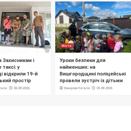
Місто
 Захисникам і
Уроки безпеки для
 таксі: у
найменших: на
і відкрили 19-й
Вишгородщині поліцейські
ький простір
провели зустріч із дітьми
талія
Комарова Наталія
06.08.2026
05.08.2026