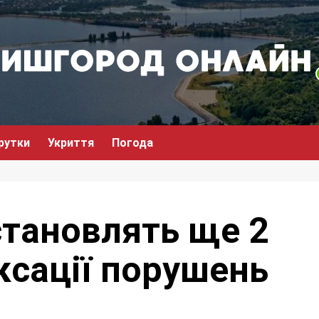
рутки
Укриття
Погода
становлять ще 2
ксації порушень