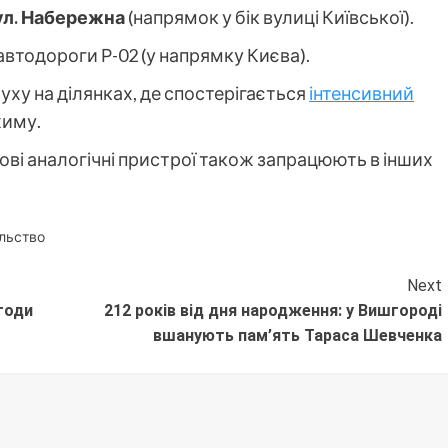
ул. Набережна
(напрямок у бік вулиці Київської).
втодороги Р-02 (у напрямку Києва).
ху на ділянках, де спостерігається
інтенсивний
жиму.
ові аналогічні пристрої також запрацюють в інших
льство
Next
годи
212 років від дня народження: у Вишгороді
вшанують пам’ять Тараса Шевченка