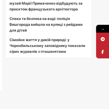
музей Марії Примаченко відбудують за
проєктом французького архітектора
Спека та безпека на воді: поліція
Вишгорода вийшла на вулиці з рейдами
→
для дітей
Сімейне життя у дикій природі: у
Чорнобильському заповіднику показали
сірих журавлів з пташенятами