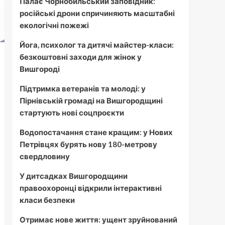
Палає Чорнобильський заповідник:
російські дрони спричиняють масштабні
екологічні пожежі
Йога, психолог та дитячі майстер-класи:
безкоштовні заходи для жінок у
Вишгороді
Підтримка ветеранів та молоді: у
Пірнівській громаді на Вишгородщині
стартують нові соцпроєкти
Водопостачання стане кращим: у Нових
Петрівцях бурять нову 180-метрову
свердловину
У дитсадках Вишгородщини
правоохоронці відкрили інтерактивні
класи безпеки
Отримає нове життя: ущент зруйнований