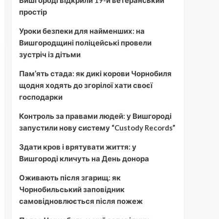
Вишгороді відкрили 19-й ветеранський
простір
Уроки безпеки для найменших: на
Вишгородщині поліцейські провели
зустріч із дітьми
Пам’ять стада: як дикі корови Чорнобиля
щодня ходять до згорілої хати своєї
господарки
Контроль за правами людей: у Вишгороді
запустили нову систему “Custody Records”
Здати кров і врятувати життя: у
Вишгороді кличуть на День донора
Оживають після згарищ: як
Чорнобильський заповідник
самовідновлюється після пожеж