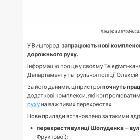
Камера автофіксац
У Вишгороді
запрацюють нові комплекси
дорожнього руху.
Інформацію про це у своєму Telegram-кан
Департаменту патрульної поліції Олексій
За його даними, ці пристрої
почнуть прац
додаткові комплекси, які контролюватим
руху
на важливих перехрестях.
Нове прилади встановлено за такими ад
перехрестя вулиці Шолуденка — вул
Фруктової);