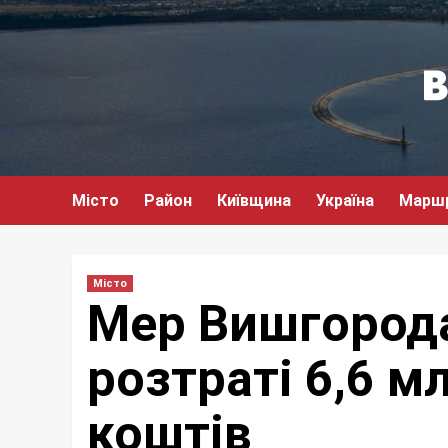
Перейти
до
вмісту
Місто
Район
Київщина
Україна
Марш
Місто
Мер Вишгорода
розтраті 6,6 
коштів