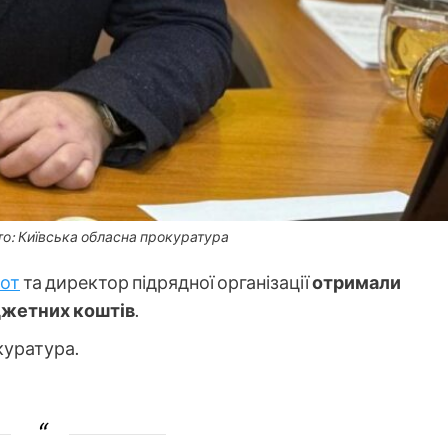
то: Київська обласна прокуратура
от
та директор підрядної організації
отримали
юджетних коштів
.
куратура.