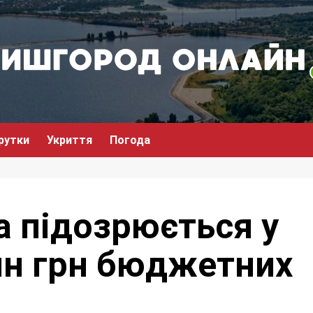
рутки
Укриття
Погода
 підозрюється у
млн грн бюджетних