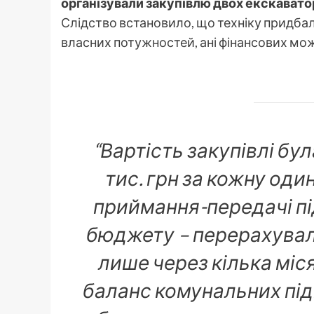
організували закупівлю двох екскаватор
Слідство встановило, що техніку придбал
власних потужностей, ані фінансових мо
“Вартість закупівлі бу
тис. грн за кожну оди
приймання-передачі пі
бюджету – перерахувал
лише через кілька міся
баланс комунальних під