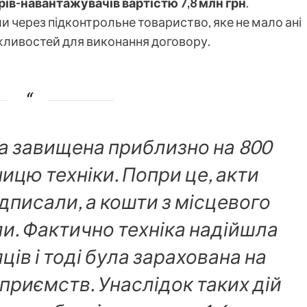
ів-навантажувачів вартістю 7,8 млн грн
.
и через підконтрольне товариство, яке не мало ані
жливостей для виконання договору.
ла завищена приблизно на 800
ницю техніки. Попри це, акти
дписали, а кошти з місцевого
и. Фактично техніка надійшла
ців і тоді була зарахована на
приємств. Унаслідок таких дій