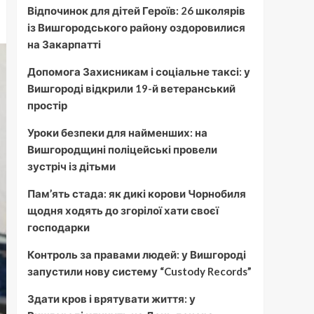
Відпочинок для дітей Героїв: 26 школярів
із Вишгородського району оздоровилися
на Закарпатті
Допомога Захисникам і соціальне таксі: у
Вишгороді відкрили 19-й ветеранський
простір
Уроки безпеки для найменших: на
Вишгородщині поліцейські провели
зустріч із дітьми
Пам’ять стада: як дикі корови Чорнобиля
щодня ходять до згорілої хати своєї
господарки
Контроль за правами людей: у Вишгороді
запустили нову систему “Custody Records”
Здати кров і врятувати життя: у