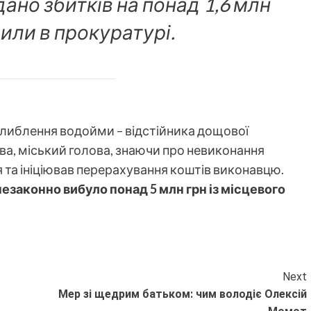
но збитків на понад 1,6 млн
чили в прокуратурі.
глиблення водойми – відстійника дощової
тва, міський голова, знаючи про невиконання
я та ініціював перерахування коштів виконавцю.
езаконно вибуло понад 5 млн грн із місцевого
Next
Мер зі щедрим батьком: чим володіє Олексій