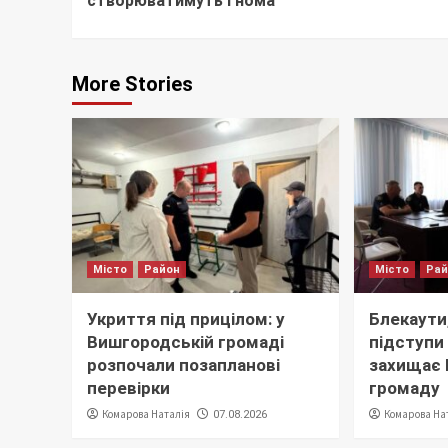
створюватимуть гнома
More Stories
Місто
Район
Місто
Ра
Укриття під прицілом: у
Блекаути,
Вишгородській громаді
підступи 
розпочали позапланові
захищає
перевірки
громаду
Комарова Наталія
Комарова На
07.08.2026