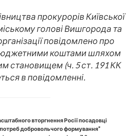
івництва прокурорів Київської
міському голові Вишгорода та
організації повідомлено про
і бюджетними коштами шляхом
 становищем (ч. 5 ст. 191 КК
деться в повідомленні.
асштабного вторгнення Росії посадовці
я потреб добровольчого формування”