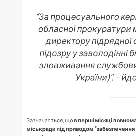
“За процесуального кер
обласної прокуратури 
директору підрядної 
підозру у заволодінн
зловживання службовим
України)”, – й
Зазначається, що
в перші місяці повном
міськради під приводом “забезпеченн