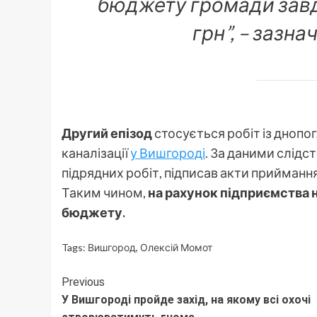
бюджету громади завда
грн”, – зазна
Другий епізод
стосується робіт із днопо
каналізації
у Вишгороді
. За даними слідс
підрядних робіт, підписав акти прийманн
Таким чином,
на рахунок підприємства н
бюджету.
Tags:
Вишгород
,
Олексій Момот
Continue
Previous
У Вишгороді пройде захід, на якому всі охочі
Reading