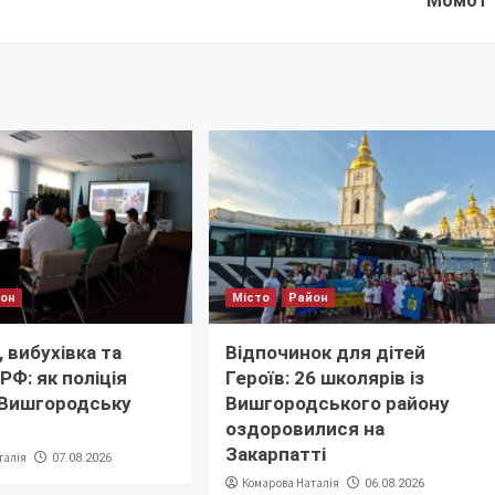
Момот
йон
Місто
Район
 вибухівка та
Відпочинок для дітей
РФ: як поліція
Героїв: 26 школярів із
 Вишгородську
Вишгородського району
оздоровилися на
Закарпатті
талія
07.08.2026
Комарова Наталія
06.08.2026