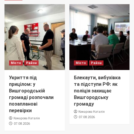
Місто
Район
Місто
Район
Укриття під
Блекаути, вибухівка
прицілом: у
та підступи РФ: як
Вишгородській
поліція захищає
громаді розпочали
Вишгородську
позапланові
громаду
перевірки
Комарова Наталія
07.08.2026
Комарова Наталія
07.08.2026