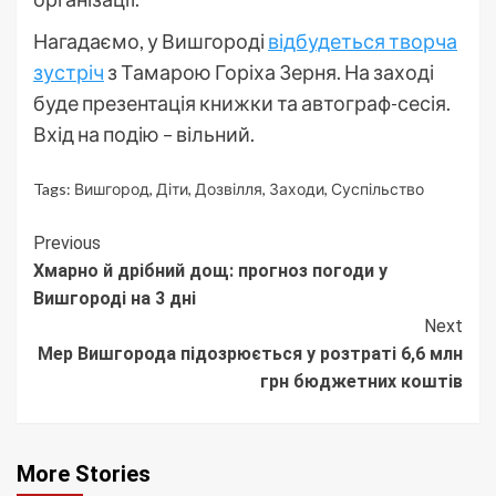
Нагадаємо, у Вишгороді
відбудеться творча
зустріч
з Тамарою Горіха Зерня. На заході
буде презентація книжки та автограф-сесія.
Вхід на подію – вільний.
Tags:
Вишгород
,
Діти
,
Дозвілля
,
Заходи
,
Суспільство
Continue
Previous
Хмарно й дрібний дощ: прогноз погоди у
Reading
Вишгороді на 3 дні
Next
Мер Вишгорода підозрюється у розтраті 6,6 млн
грн бюджетних коштів
More Stories