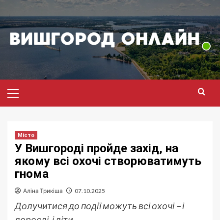
Перейти
до
вмісту
Головне
меню
Місто
У Вишгороді пройде захід, на
якому всі охочі створюватимуть
гнома
Аліна Трикіша
07.10.2025
Долучитися до події можуть всі охочі – і
дорослі, і діти.