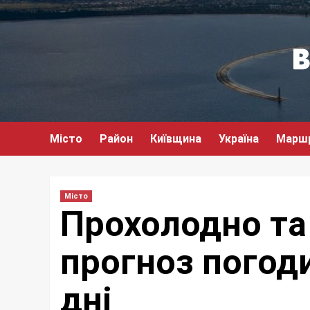
Перейти
до
вмісту
Місто
Район
Київщина
Україна
Марш
Місто
Прохолодно та
прогноз погоди
дні