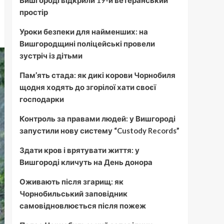
Вишгороді відкрили 19-й ветеранський
простір
Уроки безпеки для найменших: на
Вишгородщині поліцейські провели
зустріч із дітьми
Пам’ять стада: як дикі корови Чорнобиля
щодня ходять до згорілої хати своєї
господарки
Контроль за правами людей: у Вишгороді
запустили нову систему “Custody Records”
Здати кров і врятувати життя: у
Вишгороді кличуть на День донора
Оживають після згарищ: як
Чорнобильський заповідник
самовідновлюється після пожеж