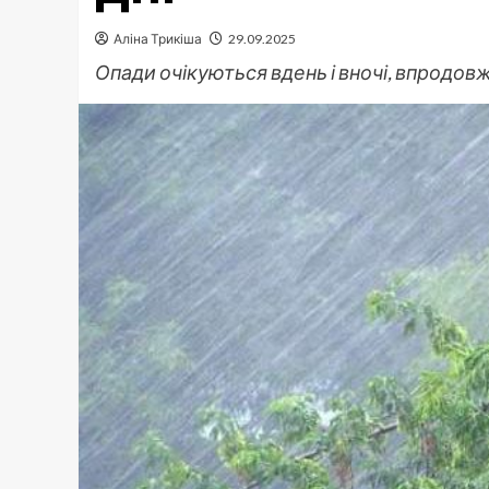
Аліна Трикіша
29.09.2025
Опади очікуються вдень і вночі, впродо