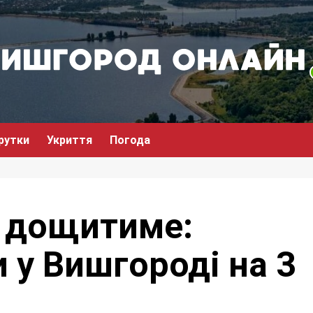
рутки
Укриття
Погода
 дощитиме:
 у Вишгороді на 3