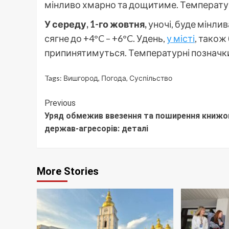
мінливо хмарно та дощитиме. Температура
У середу, 1-го жовтня,
уночі, буде мінли
сягне до +4°C – +6°C. Удень,
у місті
, також
припинятимуться. Температурні позначки
Tags:
Вишгород
,
Погода
,
Суспільство
Continue
Previous
Уряд обмежив ввезення та поширення книжо
Reading
держав-агресорів: деталі
More Stories