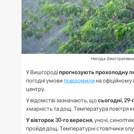
Негода (ілюстративн
У Вишгороді
прогнозують прохолодну п
погодні умови
повідомили
на офіційному 
центру.
У відомстві зазначають, що
сьогодні, 29-
хмарність та дощ. Температура повітря к
У вівторок 30-го вересня,
уночі, синопти
пройде дощ. Температурні стовпчики опуст