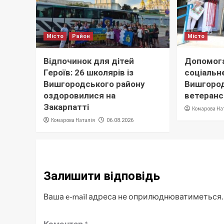
Місто
Район
Місто
Відпочинок для дітей
Допомога
Героїв: 26 школярів із
соціальне
Вишгородського району
Вишгород
оздоровилися на
ветеранс
Закарпатті
Комарова На
Комарова Наталія
06.08.2026
Залишити відповідь
Ваша e-mail адреса не оприлюднюватиметься.
Коментар
*