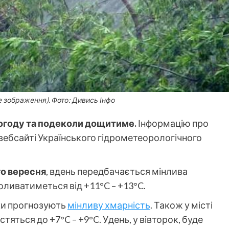
е зображення). Фото: Дивись Інфо
огоду та подеколи дощитиме.
Інформацію про
вебсайті Українського гідрометеорологічного
го вересня
, вдень передбачається мінлива
оливатиметься від +11°C – +13°C.
ки прогнозують
мінливу хмарність
. Також у місті
яться до +7°C – +9°C. Удень, у вівторок, буде