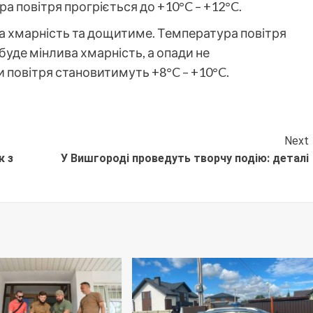
 повітря прогріється до +10°C – +12°C.
ва хмарність та дощитиме. Температура повітря
 буде мінлива хмарність, а опади не
 повітря становитимуть +8°C – +10°C.
Next
к з
У Вишгороді проведуть творчу подію: деталі