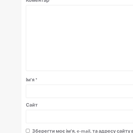
Ім'я
*
Сайт
Зберегти моє ім'я, e-mail, та адресу сайт