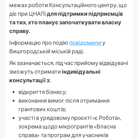
межах роботи Консультаційного центру, що
діє при ЦНАПі
для підтримки підприємців
та тих, хто планує започаткувати власну
справу.
Інформацію про подію
повідомили
у
Вишгородській міській раді.
Як зазначається, під час прийому відвідувачі
зможуть отримати
індивідуальні
консультації з:
відкриття бізнесу;
виконання вимог після отримання
грантових коштів;
участі в урядовому проєкті «є Робота»,
зокрема щодо мікрогрантів «Власна
справа» та програм для учасників