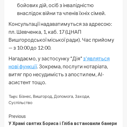
бойових дій, осіб з інвалідністю
внаслідок війни та членів їхніх сімей.
Консультації надаватимуться за адресою:
пл. Шевченка, 1, каб. 17 (ЦНАП
Вишгородської міської ради). Час прийому
— з 10:00 до 12:00.
Нагадаємо, у застосунку “Дія”
з’являться
нові функції
. Зокрема, послуги нотаріата,
витяг про несудимість з апостилем, АІ-
асистент тощо.
Tags:
Бізнес
,
Вишгород
,
Допомога
,
Заходи
,
Суспільство
Continue
Previous
У Храмі святих Бориса і Гліба встановили банери
Reading