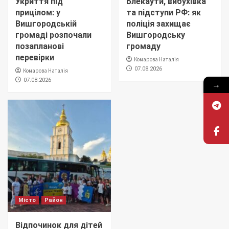
Укриття під
Блекаути, вибухівка
прицілом: у
та підступи РФ: як
Вишгородській
поліція захищає
громаді розпочали
Вишгородську
позапланові
громаду
перевірки
Комарова Наталія
07.08.2026
Комарова Наталія
07.08.2026
→
Місто
Район
Відпочинок для дітей