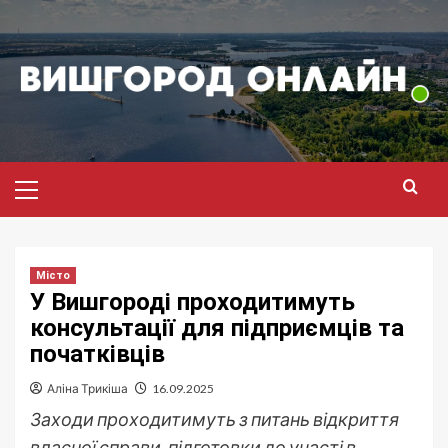
Перейти
до
вмісту
Головне
меню
Місто
У Вишгороді проходитимуть
консультації для підприємців та
початківців
Аліна Трикіша
16.09.2025
Заходи проходитимуть з питань відкриття
власної справи, підготовки до участі в