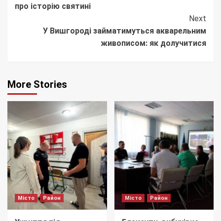
про історію святині
Next
У Вишгороді займатимуться акварельним
живописом: як долучитися
More Stories
Місто
Район
Місто
Район