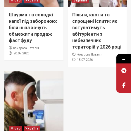
Місто
Україна
Україна
Шаурма та солодкі
Пільги, квоти та
напої під забороною:
спрощені іспити: як
біля шкіл хочуть
вступатимуть
обмежити продаж
абітурієнти з
фастфуду
небезпечних
територій у 2026 році
Комарова Наталія
20.07.2026
Комарова Наталія
→
15.07.2026
Місто
Україна