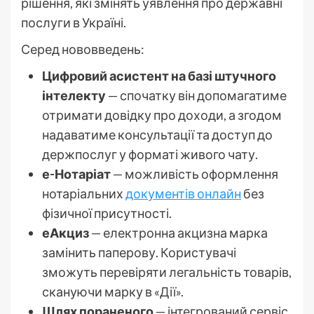
рішення, які змінять уявлення про державні
послуги в Україні.
Серед нововведень:
Цифровий асистент на базі штучного
інтелекту
— спочатку він допомагатиме
отримати довідку про доходи, а згодом
надаватиме консультації та доступ до
держпослуг у форматі живого чату.
е-Нотаріат
— можливість оформлення
нотаріальних
документів онлайн
без
фізичної присутності.
еАкциз
— електронна акцизна марка
замінить паперову. Користувачі
зможуть перевіряти легальність товарів,
скануючи марку в «Дії».
Шлях пораненого
— інтегрований сервіс