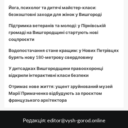
Йога, психолог та дитячі майстер-класи:
безкоштовні заходи для жінок у Вишгороді
Підтримка ветеранів та молоді: у Пірнівській
громаді на Вишгородщині стартують нові
соцпроєкти
Водопостачання стане кращим: у Нових Петрівцях
бурять нову 180-метрову свердловину
У дитсадках Вишгородщини правоохоронці
відкрили інтерактивні класи безпеки
Отримає нове життя: ущент зруйнований музей
Марії Примаченко відбудують за проєктом
французького архітектора
Редакція:
editor@vysh-gorod.online