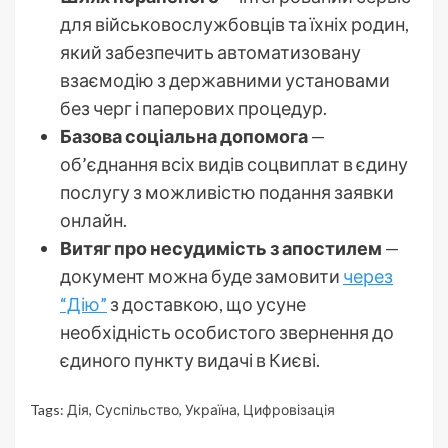
для військовослужбовців та їхніх родин,
який забезпечить автоматизовану
взаємодію з державними установами
без черг і паперових процедур.
Базова соціальна допомога
—
об’єднання всіх видів соцвиплат в єдину
послугу з можливістю подання заявки
онлайн.
Витяг про несудимість з апостилем
—
документ можна буде замовити
через
“Дію”
з доставкою, що усуне
необхідність особистого звернення до
єдиного пункту видачі в Києві.
Tags:
Дія
,
Суспільство
,
Україна
,
Цифровізація