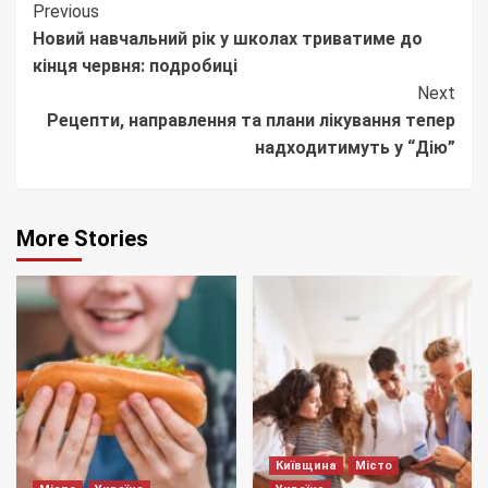
Continue
Previous
Новий навчальний рік у школах триватиме до
Reading
кінця червня: подробиці
Next
Рецепти, направлення та плани лікування тепер
надходитимуть у “Дію”
More Stories
Київщина
Місто