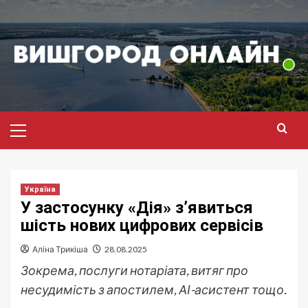
Перейти
до
вмісту
Головне
меню
Україна
У застосунку «Дія» з’явиться
шість нових цифрових сервісів
Аліна Трикіша
28.08.2025
Зокрема, послуги нотаріата, витяг про
несудимість з апостилем, АІ-асистент тощо.