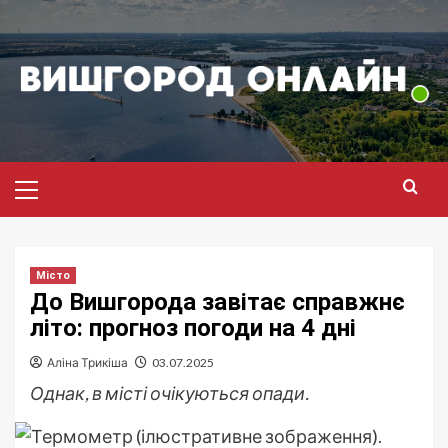
Перейти
до
вмісту
Головне
меню
Місто
До Вишгорода завітає справжнє
літо: прогноз погоди на 4 дні
Аліна Трикіша
03.07.2025
Однак, в місті очікуються опади.