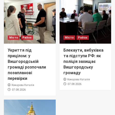
Місто
Район
Місто
Район
Укриття під
Блекаути, вибухівка
прицілом: у
та підступи РФ: як
Вишгородській
поліція захищає
громаді розпочали
Вишгородську
позапланові
громаду
перевірки
Комарова Наталія
07.08.2026
Комарова Наталія
07.08.2026