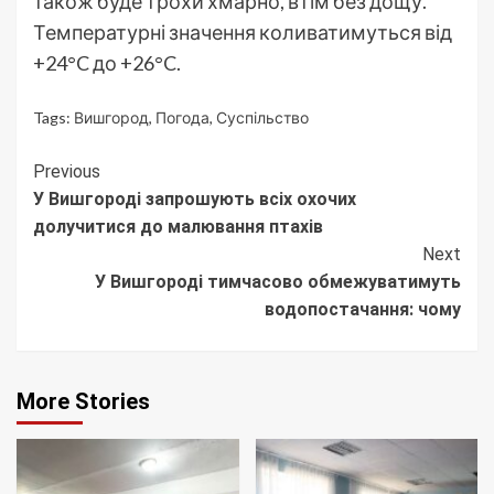
також буде трохи хмарно, втім без дощу.
Температурні значення коливатимуться від
+24°C до +26°C.
Tags:
Вишгород
,
Погода
,
Суспільство
Continue
Previous
У Вишгороді запрошують всіх охочих
Reading
долучитися до малювання птахів
Next
У Вишгороді тимчасово обмежуватимуть
водопостачання: чому
More Stories