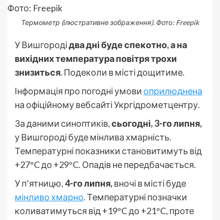
Термометр (ілюстративне зображення). Фото: Freepik
У Вишгороді
два дні буде спекотно, а на
вихідних температура повітря трохи
знизиться
. Подеколи в місті дощитиме.
Інформація про погодні умови
оприлюднена
на офіційному вебсайті Укргідрометцентру.
За даними синоптиків,
сьогодні, 3-го липня,
у Вишгороді буде мінлива хмарність.
Температурні показники становитимуть від
+27°C до +29°C. Опадів не передбачається.
У п’ятницю,
4-го липня,
вночі в місті буде
мінливо хмарно
. Температурні позначки
коливатимуться від +19°C до +21°C, проте