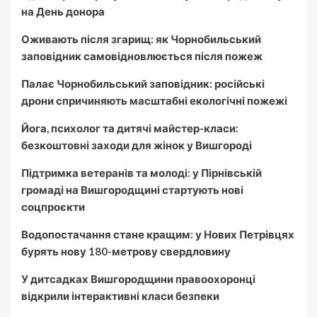
на День донора
Оживають після згарищ: як Чорнобильський
заповідник самовідновлюється після пожеж
Палає Чорнобильський заповідник: російські
дрони спричиняють масштабні екологічні пожежі
Йога, психолог та дитячі майстер-класи:
безкоштовні заходи для жінок у Вишгороді
Підтримка ветеранів та молоді: у Пірнівській
громаді на Вишгородщині стартують нові
соцпроєкти
Водопостачання стане кращим: у Нових Петрівцях
бурять нову 180-метрову свердловину
У дитсадках Вишгородщини правоохоронці
відкрили інтерактивні класи безпеки