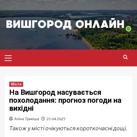
Перейти
до
вмісту
Головне
меню
Місто
На Вишгород насувається
похолодання: прогноз погоди на
вихідні
Аліна Трикіша
25.04.2025
Також у місті очікуються короткочасні дощі.