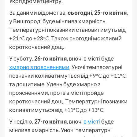
Укргідрометцентру.
За даними відомства,
сьогодні, 25-го квітня,
у Вишгороді буде мінлива хмарність.
Температурні показники становитимуть від
+21°C до +23°C. Також сьогодні можливий
короткочасний дощ.
У суботу,
26-го квітня,
вночі в місті буде
хмарно з поясненнями
. Уночі температурні
позначки коливатимуться від +9°C до +11°C
та дощитиме. Удень буде хмарно з
проясненнями, проте в місті пройде
короткочасний дощ. Температурні позначки
коливатимуться від +11°C до +13°C.
У неділю,
27-го квітня,
вночі
в місті
буде
мінлива хмарність. Уночі температурні