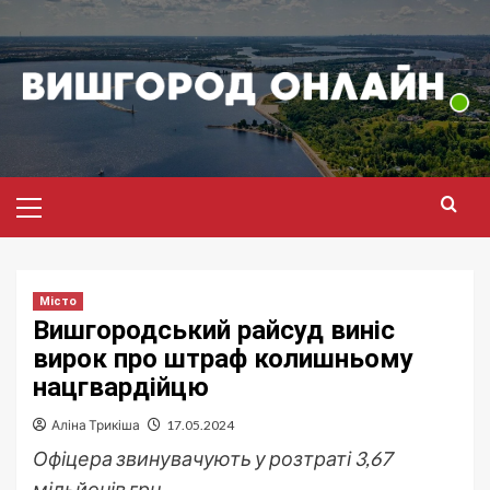
Перейти
до
вмісту
Головне
меню
Місто
Вишгородський райсуд виніс
вирок про штраф колишньому
нацгвардійцю
Аліна Трикіша
17.05.2024
Офіцера звинувачують у розтраті 3,67
мільйонів грн.