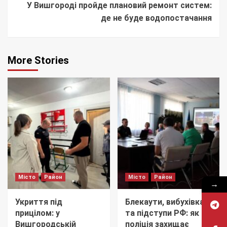
У Вишгороді пройде плановий ремонт систем:
де не буде водопостачання
More Stories
Місто
Район
Місто
Район
→
Укриття під
Блекаути, вибухівка
прицілом: у
та підступи РФ: як
Вишгородській
поліція захищає