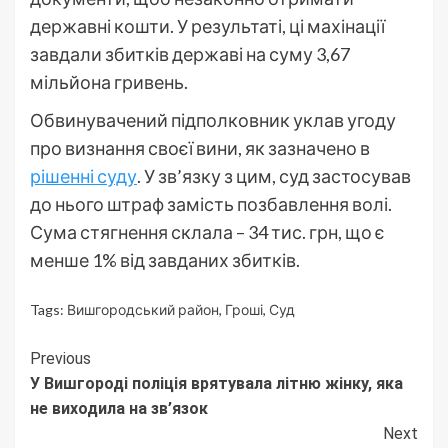
державні кошти. У результаті, ці махінації
завдали збитків державі на суму 3,67
мільйона гривень.
Обвинувачений підполковник уклав угоду
про визнання своєї вини, як зазначено в
рішенні суду
. У зв’язку з цим, суд застосував
до нього штраф замість позбавлення волі.
Сума стягнення склала – 34 тис. грн, що є
менше 1% від завданих збитків.
Tags:
Вишгородський район
,
Гроші
,
Суд
Continue
Previous
У Вишгороді поліція врятувала літню жінку, яка
Reading
не виходила на зв’язок
Next