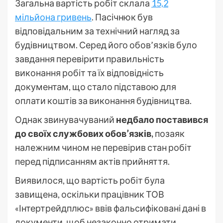
Загальна вартість робіт склала
15,2
мільйона гривень
. Пасічнюк був
відповідальним за технічний нагляд за
будівництвом. Серед його обов’язків було
завдання перевірити правильність
виконання робіт та їх відповідність
документам, що стало підставою для
оплати коштів за виконання будівництва.
Однак звинувачуваний
недбало поставився
до своїх службових обов’язків,
позаяк
належним чином не перевірив стан робіт
перед підписанням актів прийняття.
Виявилося, що вартість робіт була
завищена, оскільки працівник ТОВ
«Інтертрейдплюс» ввів фальсифіковані дані в
документи, щоб незаконно отримати