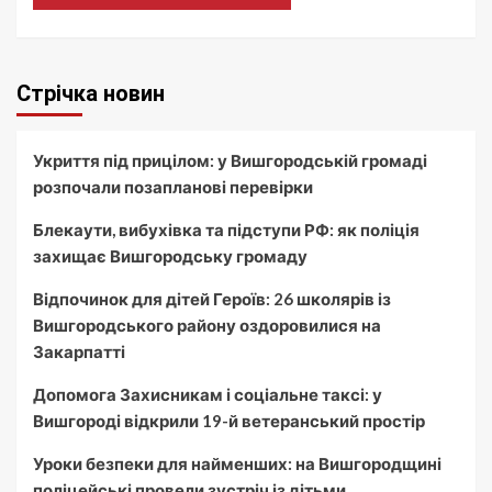
Стрічка новин
Укриття під прицілом: у Вишгородській громаді
розпочали позапланові перевірки
Блекаути, вибухівка та підступи РФ: як поліція
захищає Вишгородську громаду
Відпочинок для дітей Героїв: 26 школярів із
Вишгородського району оздоровилися на
Закарпатті
Допомога Захисникам і соціальне таксі: у
Вишгороді відкрили 19-й ветеранський простір
Уроки безпеки для найменших: на Вишгородщині
поліцейські провели зустріч із дітьми