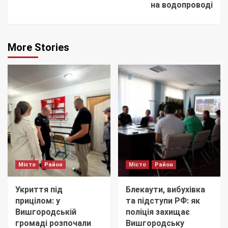
на водопроводі
More Stories
Місто
Район
Місто
Район
Укриття під
Блекаути, вибухівка
прицілом: у
та підступи РФ: як
Вишгородській
поліція захищає
громаді розпочали
Вишгородську