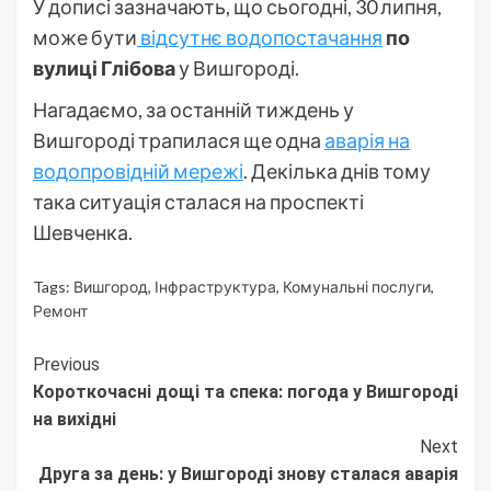
У дописі зазначають, що сьогодні, 30 липня,
може бути
відсутнє водопостачання
по
вулиці Глібова
у Вишгороді.
Нагадаємо, за останній тиждень у
Вишгороді трапилася ще одна
аварія на
водопровідній мережі
. Декілька днів тому
така ситуація сталася на проспекті
Шевченка.
Tags:
Вишгород
,
Інфраструктура
,
Комунальні послуги
,
Ремонт
Continue
Previous
Короткочасні дощі та спека: погода у Вишгороді
Reading
на вихідні
Next
Друга за день: у Вишгороді знову сталася аварія