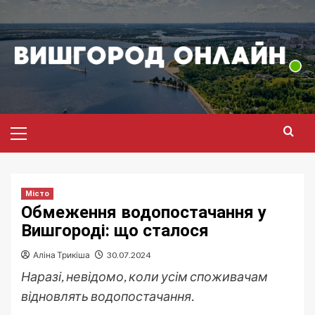
Перейти
до
вмісту
Головне
меню
Місто
Обмеження водопостачання у
Вишгороді: що сталося
Аліна Трикіша
30.07.2024
Наразі, невідомо, коли усім споживачам
відновлять водопостачання.