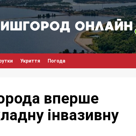
рутки
Укриття
Погода
города вперше
кладну інвазивну