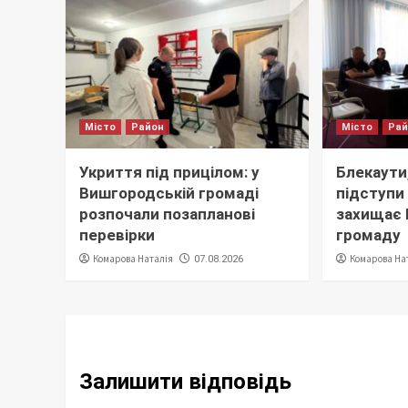
Місто
Район
Місто
Ра
Укриття під прицілом: у
Блекаути,
Вишгородській громаді
підступи 
розпочали позапланові
захищає
перевірки
громаду
Комарова Наталія
Комарова На
07.08.2026
Залишити відповідь