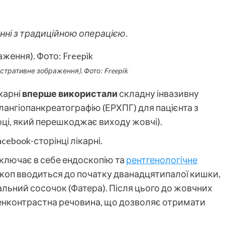
нні з традиційною операцією.
стративне зображення). Фото: Freepik
карні
вперше використали
складну інвазивну
ангіопанкреатографію (ЕРХПГ) для пацієнта з
оці, який перешкоджає виходу жовчі).
cebook-сторінці лікарні.
ключає в себе ендоскопію та
рентгенологічне
скоп вводиться до початку дванадцятипалої кишки,
льний сосочок (Фатера). Після цього до жовчних
генконтрастна речовина, що дозволяє отримати