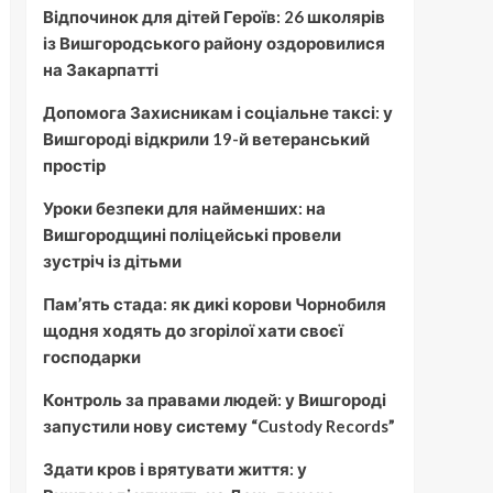
Відпочинок для дітей Героїв: 26 школярів
із Вишгородського району оздоровилися
на Закарпатті
Допомога Захисникам і соціальне таксі: у
Вишгороді відкрили 19-й ветеранський
простір
Уроки безпеки для найменших: на
Вишгородщині поліцейські провели
зустріч із дітьми
Пам’ять стада: як дикі корови Чорнобиля
щодня ходять до згорілої хати своєї
господарки
Контроль за правами людей: у Вишгороді
запустили нову систему “Custody Records”
Здати кров і врятувати життя: у