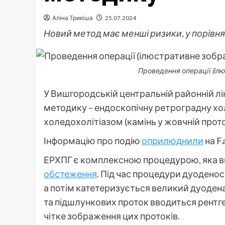
Аліна Трикіша
25.07.2024
Новий метод має менші ризики, у порівня
Проведення операції (ілю
У Вишгородській центральній районній лі
методику – ендоскопічну ретроградну хол
холедохолітіазом (камінь у жовчній прот
Інформацію про подію
оприлюднили
на Fa
ЕРХПГ є комплексною процедурою, яка в
обстеження
. Під час процедури дуодено
а потім катетеризується великий дуодена
та підшлункових проток вводиться рент
чітке зображення цих протоків.