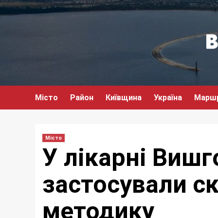
Перейти
до
вмісту
Місто
Район
Київщина
Україна
Марш
Місто
У лікарні Виш
застосували с
методику