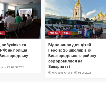
йон
Місто
Район
 вибухівка та
Відпочинок для дітей
РФ: як поліція
Героїв: 26 школярів із
 Вишгородську
Вишгородського району
оздоровилися на
Закарпатті
талія
07.08.2026
Комарова Наталія
06.08.2026