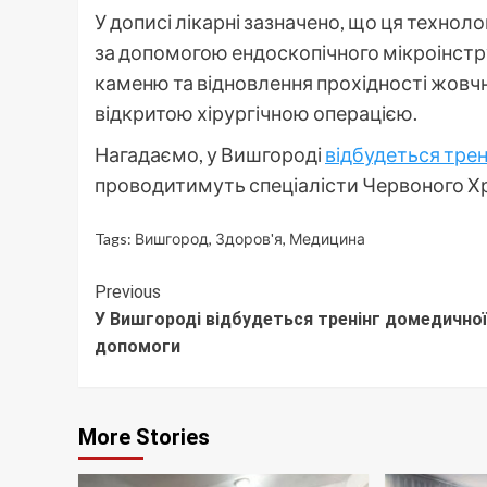
У дописі лікарні зазначено, що ця технол
за допомогою ендоскопічного мікроінстр
каменю та відновлення прохідності жовч
відкритою хірургічною операцією.
Нагадаємо, у Вишгороді
відбудеться трен
проводитимуть спеціалісти Червоного Х
Tags:
Вишгород
,
Здоров'я
,
Медицина
Continue
Previous
У Вишгороді відбудеться тренінг домедичної
Reading
допомоги
More Stories