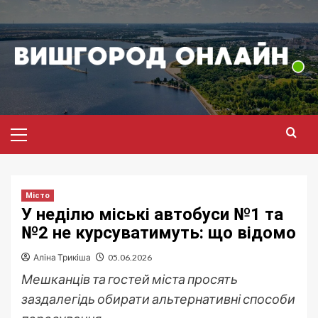
Перейти
до
вмісту
Головне
меню
Місто
У неділю міські автобуси №1 та
№2 не курсуватимуть: що відомо
Аліна Трикіша
05.06.2026
Мешканців та гостей міста просять
заздалегідь обирати альтернативні способи