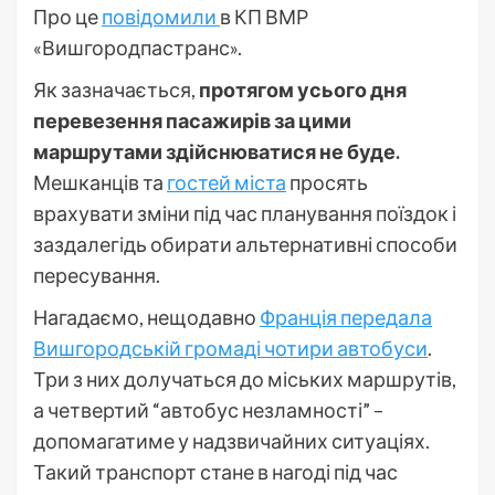
Про це
повідомили
в КП ВМР
«Вишгородпастранс».
Як зазначається,
протягом усього дня
перевезення пасажирів за цими
маршрутами здійснюватися не буде.
Мешканців та
гостей міста
просять
врахувати зміни під час планування поїздок і
заздалегідь обирати альтернативні способи
пересування.
Нагадаємо, нещодавно
Франція передала
Вишгородській громаді чотири автобуси
.
Три з них долучаться до міських маршрутів,
а четвертий “автобус незламності” –
допомагатиме у надзвичайних ситуаціях.
Такий транспорт стане в нагоді під час