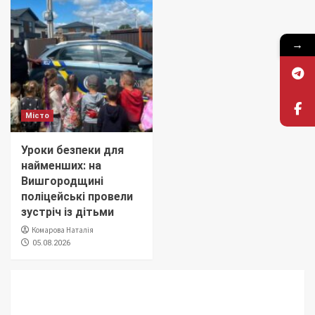
→
Місто
Уроки безпеки для
найменших: на
Вишгородщині
поліцейські провели
зустріч із дітьми
Комарова Наталія
05.08.2026