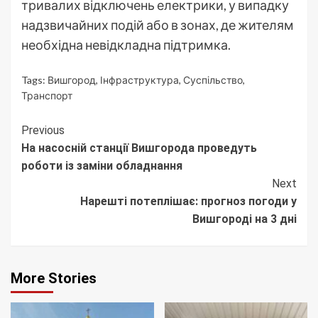
тривалих відключень електрики, у випадку
надзвичайних подій або в зонах, де жителям
необхідна невідкладна підтримка.
Tags:
Вишгород
,
Інфраструктура
,
Суспільство
,
Транспорт
Continue
Previous
На насосній станції Вишгорода проведуть
Reading
роботи із заміни обладнання
Next
Нарешті потеплішає: прогноз погоди у
Вишгороді на 3 дні
More Stories