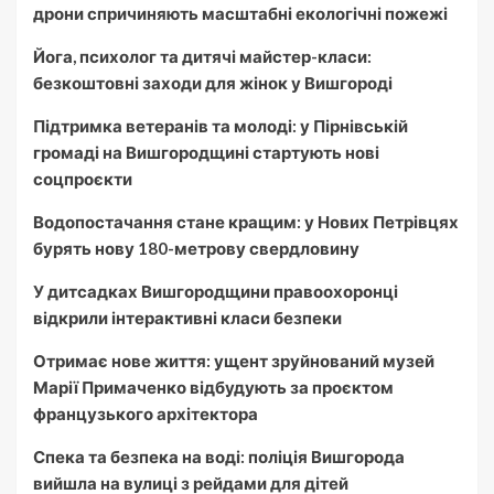
дрони спричиняють масштабні екологічні пожежі
Йога, психолог та дитячі майстер-класи:
безкоштовні заходи для жінок у Вишгороді
Підтримка ветеранів та молоді: у Пірнівській
громаді на Вишгородщині стартують нові
соцпроєкти
Водопостачання стане кращим: у Нових Петрівцях
бурять нову 180-метрову свердловину
У дитсадках Вишгородщини правоохоронці
відкрили інтерактивні класи безпеки
Отримає нове життя: ущент зруйнований музей
Марії Примаченко відбудують за проєктом
французького архітектора
Спека та безпека на воді: поліція Вишгорода
вийшла на вулиці з рейдами для дітей