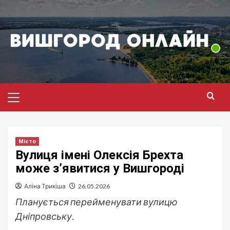
Перейти
до
вмісту
Головне
меню
Місто
Вулиця імені Олексія Брехта
може з’явитися у Вишгороді
Аліна Трикіша
26.05.2026
Планується перейменувати вулицю
Дніпровську.