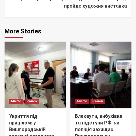
пройде художня виставка
More Stories
Місто
Район
Місто
Район
Укриття під
Блекаути, вибухівка
прицілом: у
та підступи РФ: як
Вишгородській
поліція захищає