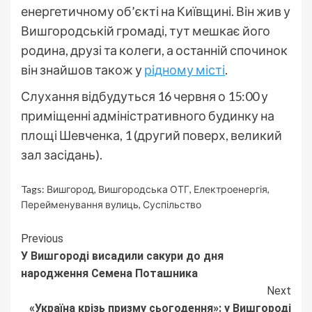
енергетичному об’єкті на Київщині. Він жив у
Вишгородській громаді, тут мешкає його
родина, друзі та колеги, а останній спочинок
він знайшов також у
рідному місті
.
Слухання відбудуться 16 червня о 15:00 у
приміщенні адміністративного будинку на
площі Шевченка, 1 (другий поверх, великий
зал засідань).
Tags:
Вишгород
,
Вишгородська ОТГ
,
Електроенергія
,
Перейменування вулиць
,
Суспільство
Continue
Previous
У Вишгороді висадили сакури до дня
Reading
народження Семена Поташника
Next
«Україна крізь призму сьогодення»: у Вишгороді