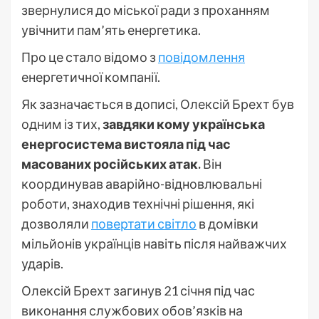
звернулися до міської ради з проханням
увічнити пам’ять енергетика.
Про це стало відомо з
повідомлення
енергетичної компанії.
Як зазначається в дописі, Олексій Брехт був
одним із тих,
завдяки кому українська
енергосистема вистояла під час
масованих російських атак.
Він
координував аварійно-відновлювальні
роботи, знаходив технічні рішення, які
дозволяли
повертати світло
в домівки
мільйонів українців навіть після найважчих
ударів.
Олексій Брехт загинув 21 січня під час
виконання службових обов’язків на