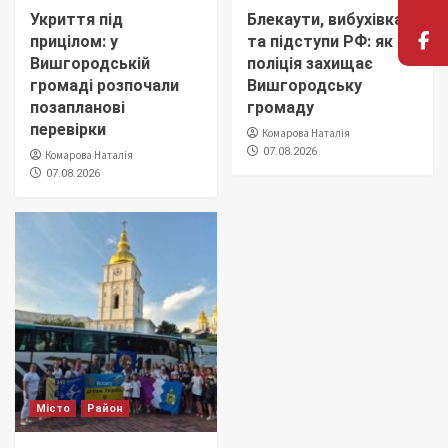
Укриття під
Блекаути, вибухівка
прицілом: у
та підступи РФ: як
Вишгородській
поліція захищає
громаді розпочали
Вишгородську
позапланові
громаду
перевірки
Комарова Наталія
07.08.2026
Комарова Наталія
07.08.2026
Місто
Район