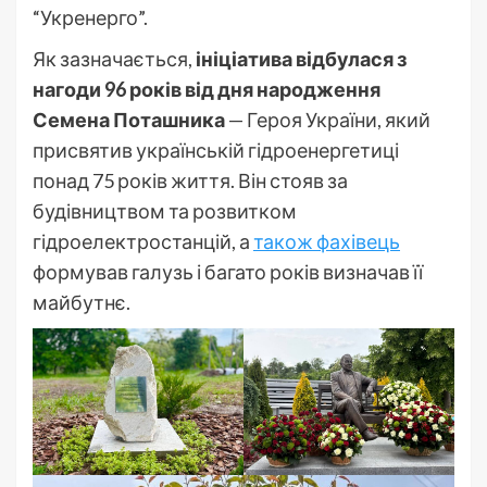
“Укренерго”.
Як зазначається,
ініціатива відбулася з
нагоди 96 років від дня народження
Семена Поташника
— Героя України, який
присвятив українській гідроенергетиці
понад 75 років життя. Він стояв за
будівництвом та розвитком
гідроелектростанцій, а
також фахівець
формував галузь і багато років визначав її
майбутнє.