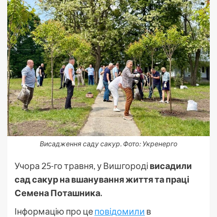
Висадження саду сакур. Фото: Укренерго
Учора 25-го травня, у Вишгороді
висадили
сад сакур на вшанування життя та праці
Семена Поташника.
Інформацію про це
повідомили
в