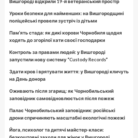
Вишгороді відкрили 19-й ветеранський простір
Уроки безпеки для найменших: на Вишгородщині
поліцейські провели зустріч із дітьми
Пам’ять стада: як дикі корови Чорнобиля щодня
ходять до згорілої хати своєї господарки
Контроль за правами людей: у Вишгороді
запустили нову систему “Custody Records”
Здати кров і врятувати життя: у Вишгороді кличуть
на День донора
Оживають після згарищ: як Чорнобильський
заповідник самовідновлюється після пожеж
Палає Чорнобильський заповідник: російські
дрони спричиняють масштабні екологічні пожежі
Йога, психолог та дитячі майстер-класи:
безкоштовні заходи для жінок у Вишгороді