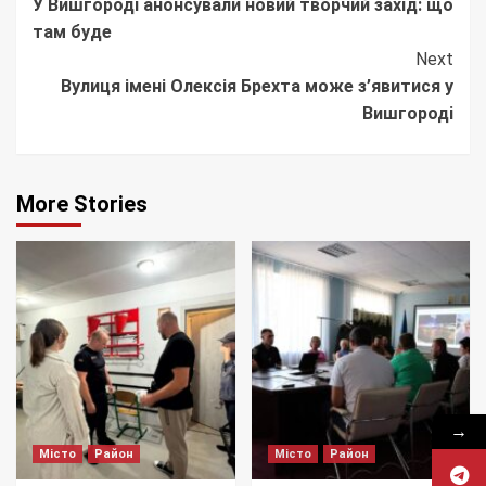
У Вишгороді анонсували новий творчий захід: що
Reading
там буде
Next
Вулиця імені Олексія Брехта може з’явитися у
Вишгороді
More Stories
→
Місто
Район
Місто
Район