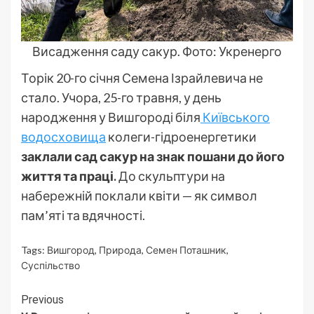
Висадження саду сакур. Фото: Укренерго
Торік 20-го січня Семена Ізрайлевича не
стало. Учора, 25-го травня, у день
народження у Вишгороді біля
Київського
водосховища
колеги-гідроенергетики
заклали сад сакур на знак пошани до його
життя та праці.
До скульптури на
набережній поклали квіти — як символ
пам’яті та вдячності.
Tags:
Вишгород
,
Природа
,
Семен Поташник
,
Суспільство
Continue
Previous