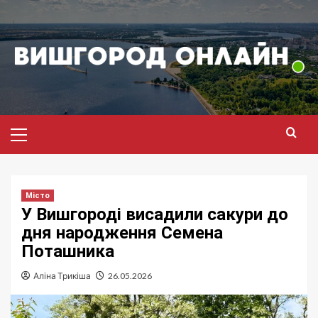
Перейти
до
вмісту
Головне
меню
Місто
У Вишгороді висадили сакури до
дня народження Семена
Поташника
Аліна Трикіша
26.05.2026