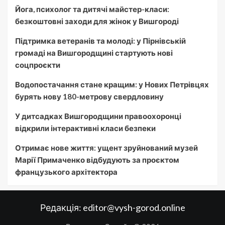
Йога, психолог та дитячі майстер-класи:
безкоштовні заходи для жінок у Вишгороді
Підтримка ветеранів та молоді: у Пірнівській
громаді на Вишгородщині стартують нові
соцпроєкти
Водопостачання стане кращим: у Нових Петрівцях
бурять нову 180-метрову свердловину
У дитсадках Вишгородщини правоохоронці
відкрили інтерактивні класи безпеки
Отримає нове життя: ущент зруйнований музей
Марії Примаченко відбудують за проєктом
французького архітектора
Редакція:
editor@vysh-gorod.online