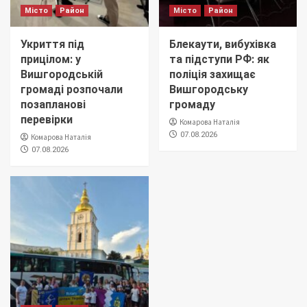
Місто
Район
Місто
Район
Укриття під
Блекаути, вибухівка
прицілом: у
та підступи РФ: як
Вишгородській
поліція захищає
громаді розпочали
Вишгородську
позапланові
громаду
перевірки
Комарова Наталія
07.08.2026
Комарова Наталія
07.08.2026