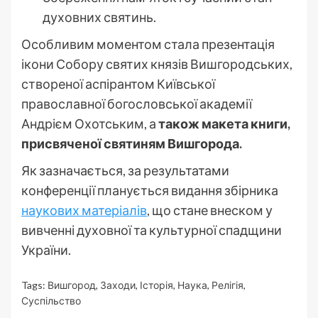
духовних святинь.
Особливим моментом стала презентація
ікони Собору святих князів Вишгородських,
створеної аспірантом Київської
православної богословської академії
Андрієм Охотським, а
також макета книги,
присвяченої святиням Вишгорода.
Як зазначається, за результатами
конференції планується видання збірника
наукових матеріалів
, що стане внеском у
вивченні духовної та культурної спадщини
України.
Tags:
Вишгород
,
Заходи
,
Історія
,
Наука
,
Релігія
,
Суспільство