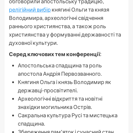
обговорили апостольську традицію,
релігійний вибір
княгині Ольги та князя
Володимира, археологічні свідчення
раннього християнства, а також роль
християнства у формуванні державності та
духовної культури.
Серед ключових тем конференції:
Апостольська спадщина та роль
апостола Андрія Первозванного.
Княгиня Ольга і князь Володимир як
державці-просвітителі.
Археологічні відкриття та новітні
знахідки могильника Острів.
Сакральна культура Русі та мистецька
спадщина.
Збереження пам’яток і сучасний стан