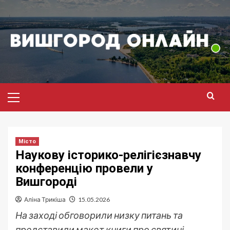
Перейти
до
вмісту
Головне
меню
Місто
Наукову історико-релігієзнавчу
конференцію провели у
Вишгороді
Аліна Трикіша
15.05.2026
На заході обговорили низку питань та
представили макет книги про святині