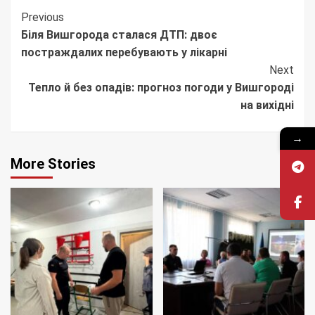
Continue
Previous
Біля Вишгорода сталася ДТП: двоє
Reading
постраждалих перебувають у лікарні
Next
Тепло й без опадів: прогноз погоди у Вишгороді
на вихідні
→
More Stories