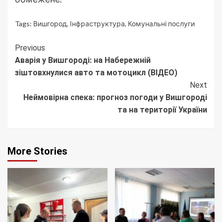
Tags:
Вишгород
,
Інфраструктура
,
Комунальні послуги
Continue
Previous
Аварія у Вишгороді: на Набережній
Reading
зіштовхнулися авто та мотоцикл (ВІДЕО)
Next
Неймовірна спека: прогноз погоди у Вишгороді
та на території України
More Stories