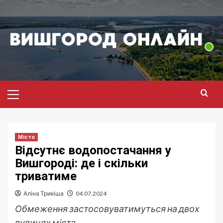
Перейти
до
вмісту
Головне
меню
Місто
Відсутнє водопостачання у
Вишгороді: де і скільки
триватиме
Аліна Трикіша
04.07.2024
Обмеження застосовуватимуться на двох
вулицях міста.