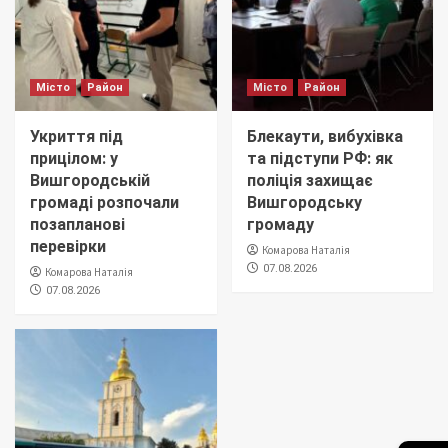
Місто
Район
Місто
Район
Укриття під
Блекаути, вибухівка
прицілом: у
та підступи РФ: як
Вишгородській
поліція захищає
громаді розпочали
Вишгородську
позапланові
громаду
перевірки
Комарова Наталія
07.08.2026
Комарова Наталія
07.08.2026