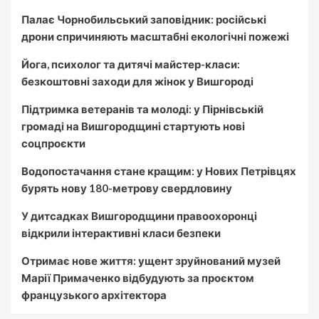
Палає Чорнобильський заповідник: російські
дрони спричиняють масштабні екологічні пожежі
Йога, психолог та дитячі майстер-класи:
безкоштовні заходи для жінок у Вишгороді
Підтримка ветеранів та молоді: у Пірнівській
громаді на Вишгородщині стартують нові
соцпроєкти
Водопостачання стане кращим: у Нових Петрівцях
бурять нову 180-метрову свердловину
У дитсадках Вишгородщини правоохоронці
відкрили інтерактивні класи безпеки
Отримає нове життя: ущент зруйнований музей
Марії Примаченко відбудують за проєктом
французького архітектора