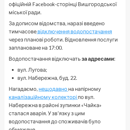
офіційній Facebook-сторінці Вишгородської
міської ради.
За дописом відомства, наразі введено
тимчасове
відключення водопостачання
через планові роботи. Відновлення послуги
заплановане на 17:00.
Водопостачання відключать
за адресами:
вул. Лугова;
вул. Набережна, буд. 22.
Нагадаємо,
нещодавно
на напірному
каналізаційному колекторі
по вул.
Набережна в районі зупинки «Чайка»
сталася аварія. У зв’язку з цим
водопостачання до споживачів було
обмежене.