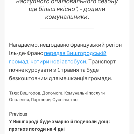
наступного опалювального сезону
ще більш якісно”, – додали
комунальники.
Нагадаємо, нещодавно французький регіон
Іль-де-Франс
передав Вишгородській
громаді чотири нові автобуси
. Транспорт
почне курсувати з 1 травня та буде
безкоштовним для мешканців громади.
Tags:
Вишгород
,
Допомога
,
Комунальні послуги
,
Опалення
,
Партнери
,
Суспільство
Continue
Previous
У Вишгороді буде хмарно й подеколи дощ:
Reading
прогноз погоди на 4 дні