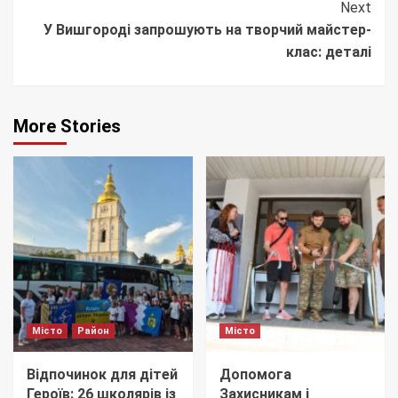
Next
У Вишгороді запрошують на творчий майстер-
клас: деталі
More Stories
Місто
Район
Місто
Відпочинок для дітей
Допомога
Героїв: 26 школярів із
Захисникам і