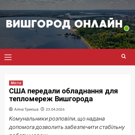
Перейти
до
вмісту
Головне
меню
Місто
США передали обладнання для
тепломереж Вишгорода
Аліна Трикіша
23.04.2026
Комунальники розповіли, що надана
допомога дозволить забезпечити стабільну