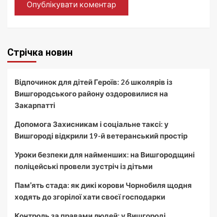
Стрічка новин
Відпочинок для дітей Героїв: 26 школярів із
Вишгородського району оздоровилися на
Закарпатті
Допомога Захисникам і соціальне таксі: у
Вишгороді відкрили 19-й ветеранський простір
Уроки безпеки для найменших: на Вишгородщині
поліцейські провели зустріч із дітьми
Пам’ять стада: як дикі корови Чорнобиля щодня
ходять до згорілої хати своєї господарки
Контроль за правами людей: у Вишгороді