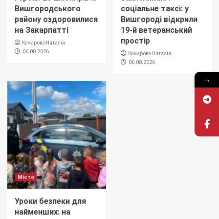
Вишгородського
соціальне таксі: у
району оздоровилися
Вишгороді відкрили
на Закарпатті
19-й ветеранський
простір
Комарова Наталія
06.08.2026
Комарова Наталія
06.08.2026
→
Місто
Уроки безпеки для
найменших: на