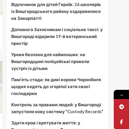
Відпочинок для дітей Героїв: 26 школярів
із Вишгородського району оздоровилися
на Закарпатті
Допомога Захисникам і соціальне таксі: у
Вишгороді відкрили 19-й ветеранський
простір
Уроки безпеки для найменших: на
Вишгородщині поліцейські провели
зустріч із дітьми
Пам’ять стада: як дикі корови Чорнобиля
щодня ходять до згорілої хати своєї
господарки
→
Контроль за правами людей: у Вишгороді
запустили нову систему “Custody Records”
Здати кров і врятувати життя: у