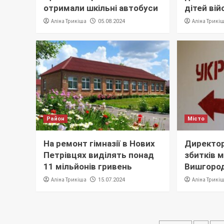
отримали шкільні автобуси
дітей ві
Аліна Трикіша
Аліна Трикі
05.08.2024
Район
Місто
На ремонт гімназії в Нових
Директор
Петрівцях виділять понад
збитків м
11 мільйонів гривень
Вишгород
Аліна Трикіша
Аліна Трикі
15.07.2024