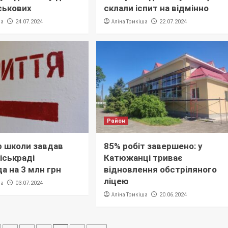
йськових
склали іспит на відмінно
ша
Аліна Трикіша
24.07.2024
22.07.2024
Район
 школи завдав
85% робіт завершено: у
іськраді
Катюжанці триває
а на 3 млн грн
відновлення обстріляного
ліцею
ша
03.07.2024
Аліна Трикіша
20.06.2024