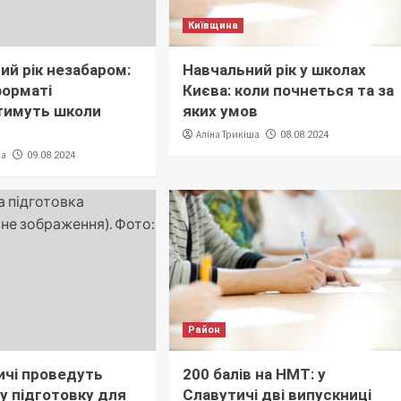
Київщина
ий рік незабаром:
Навчальний рік у школах
форматі
Києва: коли почнеться та за
тимуть школи
яких умов
Аліна Трикіша
08.08.2024
ша
09.08.2024
Район
ичі проведуть
200 балів на НМТ: у
у підготовку для
Славутичі дві випускниці