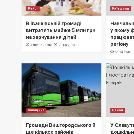
Район
Київщина
В Іванківській громаді
Навчальн
витратять майже 5 млн грн
у якому 
на харчування дітей
працюва
регіону
Аліна Трикіша
20.08.2024
Аліна Трикі
Київщина
Район
Громади Вишгородського й
У Славут
ще кількох районів
дошкільн