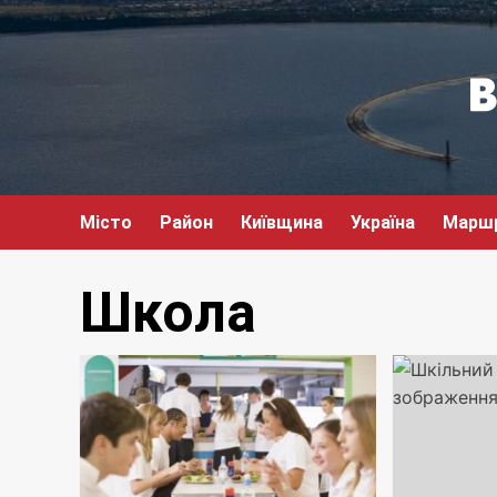
Перейти
до
вмісту
Місто
Район
Київщина
Україна
Марш
Школа