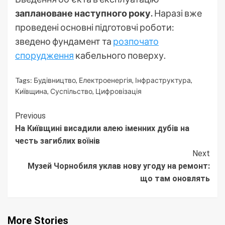
заплановане наступного року.
Наразі вже
проведені основні підготовчі роботи:
зведено фундамент та
розпочато
спорудження
кабельного поверху.
Tags:
Будівництво
,
Електроенергія
,
Інфраструктура
,
Київщина
,
Суспільство
,
Цифровізація
Continue
Previous
На Київщині висадили алею іменних дубів на
Reading
честь загиблих воїнів
Next
Музей Чорнобиля уклав нову угоду на ремонт:
що там оновлять
More Stories