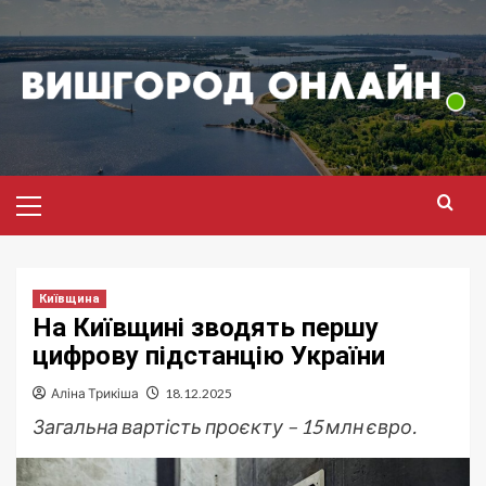
Перейти
до
вмісту
Головне
меню
Київщина
На Київщині зводять першу
цифрову підстанцію України
Аліна Трикіша
18.12.2025
Загальна вартість проєкту – 15 млн євро.