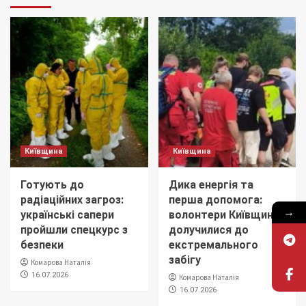
Київщина
Київщина
Готують до
Дика енергія та
радіаційних загроз:
перша допомога:
→
українські сапери
волонтери Київщини
пройшли спецкурс з
долучилися до
безпеки
екстремального
забігу
Комарова Наталія
16.07.2026
Комарова Наталія
16.07.2026