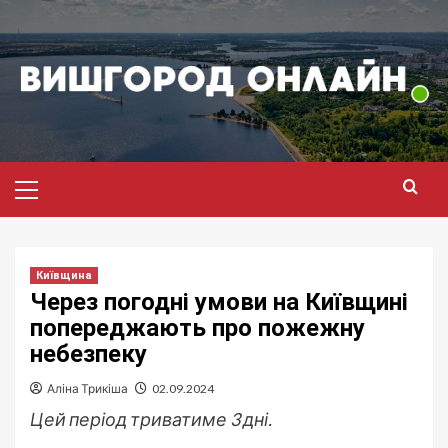
Перейти
до
вмісту
Головне
меню
Київщина
Через погодні умови на Київщині
попереджають про пожежну
небезпеку
Аліна Трикіша
02.09.2024
Цей період триватиме 3 дні.