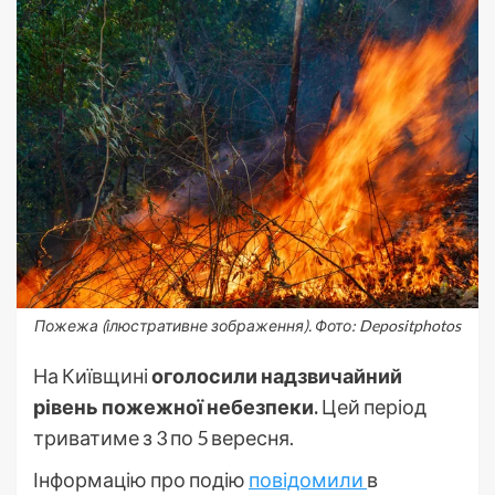
Пожежа (ілюстративне зображення). Фото: Depositphotos
На Київщині
оголосили надзвичайний
рівень пожежної небезпеки.
Цей період
триватиме з 3 по 5 вересня.
Інформацію про подію
повідомили
в