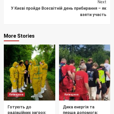
Next
У Києві пройде Всесвітній день прибирання – як
взяти участь
More Stories
Київщина
Київщина
Готують до
Дика енергія та
радіаційних загроз:
перша допомога: