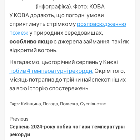
(інфографіка). Фото: КОВА
У КОВА додають, що погодні умови
сприятимуть стрімкому
розповсюдженню
пожеж
у природних середовищах,
особливо якщо
є джерела займання, такі як
відкритий вогонь.
Нагадаємо, цьогорічний серпень у Києві
побив 4 температурні рекорди.
Окрім того,
місяць потрапив до трійки найспекотніших
за всю історію спостережень.
Tags:
Київщина
,
Погода
,
Пожежа
,
Суспільство
Continue
Previous
Серпень 2024-року побив чотири температурні
Reading
рекорди