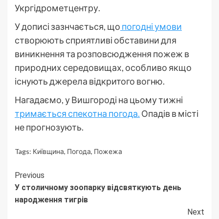
Укргідрометцентру.
У дописі зазнчається, що
погодні умови
створюють сприятливі обставини для
виникнення та розповсюдження пожеж в
природних середовищах, особливо якщо
існують джерела відкритого вогню.
Нагадаємо, у Вишгороді на цьому тижні
тримається спекотна погода.
Опадів в місті
не прогнозують.
Tags:
Київщина
,
Погода
,
Пожежа
Continue
Previous
У столичному зоопарку відсвяткують день
Reading
народження тигрів
Next