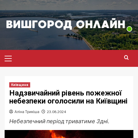
Перейти
до
вмісту
Головне
меню
Київщина
Надзвичайний рівень пожежної
небезпеки оголосили на Київщині
Аліна Трикіша
23.08.2024
Небезпечний період триватиме 3 дні.