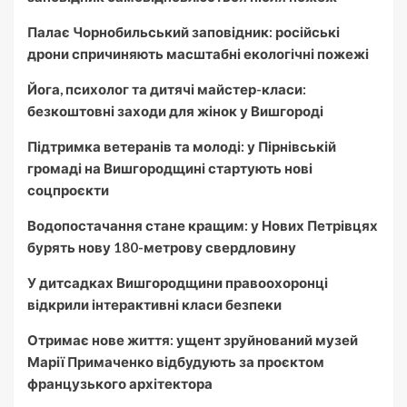
Палає Чорнобильський заповідник: російські
дрони спричиняють масштабні екологічні пожежі
Йога, психолог та дитячі майстер-класи:
безкоштовні заходи для жінок у Вишгороді
Підтримка ветеранів та молоді: у Пірнівській
громаді на Вишгородщині стартують нові
соцпроєкти
Водопостачання стане кращим: у Нових Петрівцях
бурять нову 180-метрову свердловину
У дитсадках Вишгородщини правоохоронці
відкрили інтерактивні класи безпеки
Отримає нове життя: ущент зруйнований музей
Марії Примаченко відбудують за проєктом
французького архітектора