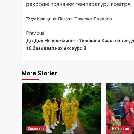
рекордні позначки температури повітря.
Tags:
Київщина
,
Погода
,
Пожежа
,
Природа
Continue
Previous
До Дня Незалежності України в Києві провед
Reading
10 безоплатних екскурсій
More Stories
Київщина
Київщина