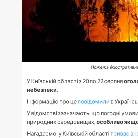
Пожежа (ілюстративне
У Київській області з 20 по 22 серпня
огол
небезпеки.
Інформацію про це
повідомили
в Українс
У відомстві зазначають, що погодні ум
природних середовищах,
особливо якщ
Нагадаємо, у Київській області
триває ан