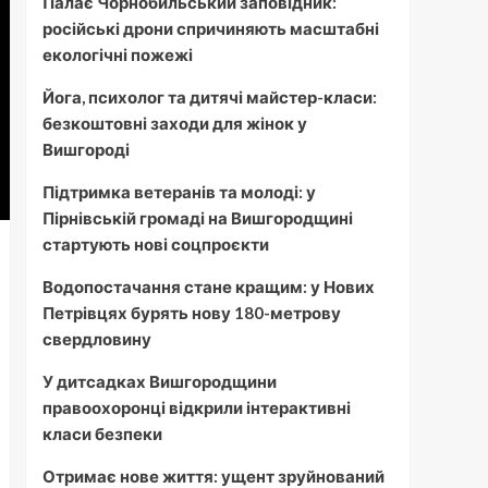
Палає Чорнобильський заповідник:
російські дрони спричиняють масштабні
екологічні пожежі
Йога, психолог та дитячі майстер-класи:
безкоштовні заходи для жінок у
Вишгороді
Підтримка ветеранів та молоді: у
Пірнівській громаді на Вишгородщині
стартують нові соцпроєкти
Водопостачання стане кращим: у Нових
Петрівцях бурять нову 180-метрову
свердловину
У дитсадках Вишгородщини
правоохоронці відкрили інтерактивні
класи безпеки
Отримає нове життя: ущент зруйнований