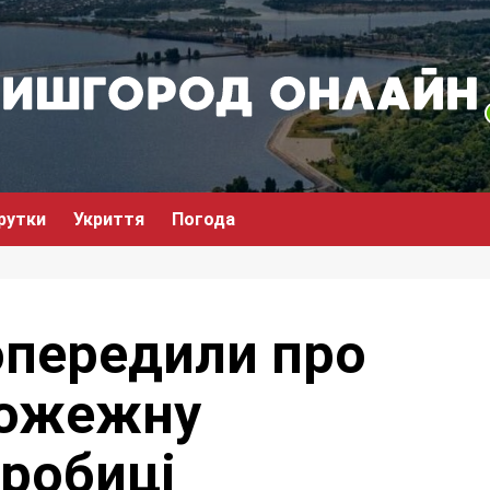
рутки
Укриття
Погода
опередили про
пожежну
дробиці