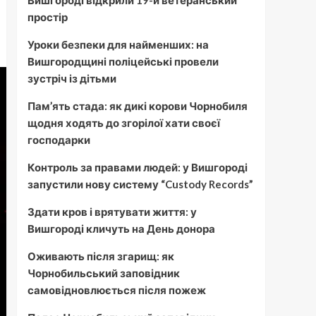
Вишгороді відкрили 19-й ветеранський
простір
Уроки безпеки для найменших: на
Вишгородщині поліцейські провели
зустріч із дітьми
Пам’ять стада: як дикі корови Чорнобиля
щодня ходять до згорілої хати своєї
господарки
Контроль за правами людей: у Вишгороді
запустили нову систему “Custody Records”
Здати кров і врятувати життя: у
Вишгороді кличуть на День донора
Оживають після згарищ: як
Чорнобильський заповідник
самовідновлюється після пожеж