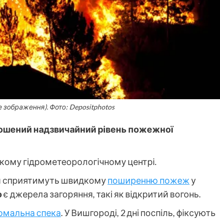
 зображення). Фото: Depositphotos
ошений надзвичайний рівень пожежної
ькому гідрометеорологічному центрі.
ови сприятимуть швидкому
поширенню пожеж
у
о
є джерела загоряння, такі як відкритий вогонь.
омальна спека
. У Вишгороді, 2 дні поспіль, фіксують