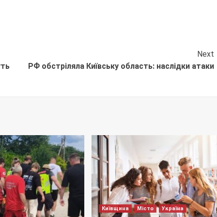
Next
уть
РФ обстріляла Київську область: наслідки атаки
Київщина
Місто
Україна