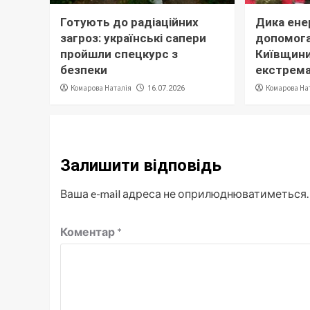
Готують до радіаційних
Дика ене
загроз: українські сапери
допомога
пройшли спецкурс з
Київщини
безпеки
екстрема
Комарова Наталія
Комарова На
16.07.2026
Залишити відповідь
Ваша e-mail адреса не оприлюднюватиметься.
Коментар
*