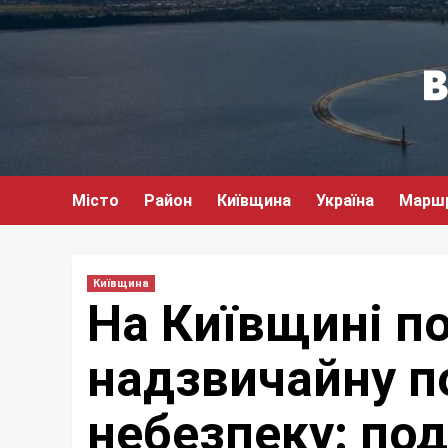
Перейти
до
вмісту
Місто
Район
Київщина
Україна
Марш
Київщина
На Київщині п
надзвичайну 
небезпеку: по