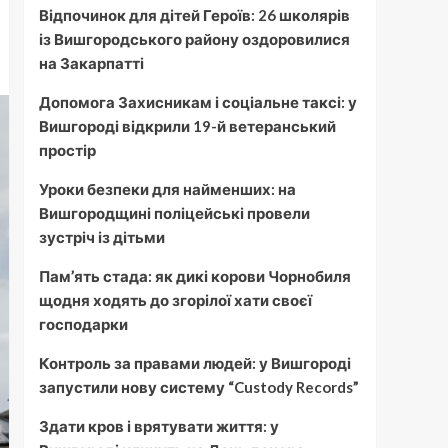
Відпочинок для дітей Героїв: 26 школярів
із Вишгородського району оздоровилися
на Закарпатті
Допомога Захисникам і соціальне таксі: у
Вишгороді відкрили 19-й ветеранський
простір
Уроки безпеки для найменших: на
Вишгородщині поліцейські провели
зустріч із дітьми
Пам’ять стада: як дикі корови Чорнобиля
щодня ходять до згорілої хати своєї
господарки
Контроль за правами людей: у Вишгороді
запустили нову систему “Custody Records”
Здати кров і врятувати життя: у