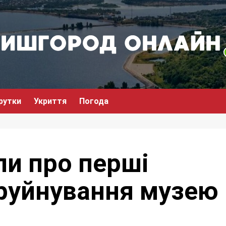
рутки
Укриття
Погода
ли про перші
 руйнування музею