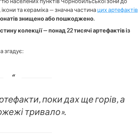
тю населених пунктів Чорнобильської зони до
, ікони та кераміка — значна частина
цих артефактів
онатів знищено або пошкоджено.
тину колекції — понад 22 тисячі артефактів із
 згадує:
тефакти, поки дах ще горів, а
ожежі тривало».