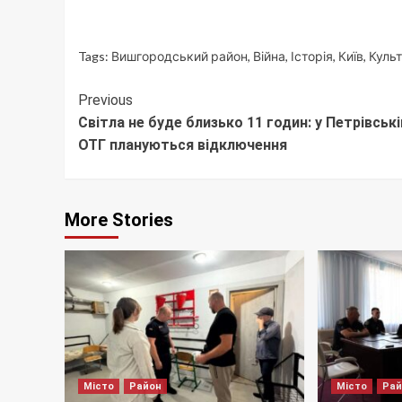
Tags:
Вишгородський район
,
Війна
,
Історія
,
Київ
,
Куль
Continue
Previous
Світла не буде близько 11 годин: у Петрівські
Reading
ОТГ плануються відключення
More Stories
Місто
Район
Місто
Ра