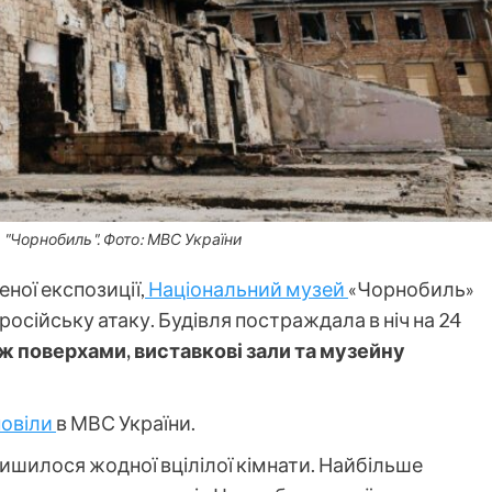
"Чорнобиль". Фото: МВС України
ної експозиції,
Національний музей
«Чорнобиль»
російську атаку. Будівля постраждала в ніч на 24
ж поверхами, виставкові зали та музейну
повіли
в МВС України.
алишилося жодної вцілілої кімнати. Найбільше