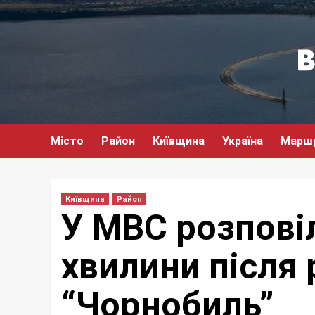
Перейти
до
вмісту
Місто
Район
Київщина
Україна
Марш
Київщина
Район
У МВС розпові
хвилини після
“Чорнобиль”