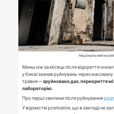
Національний музей 
Менш ніж за місяць після відкриття оновле
у Києві зазнав руйнувань через масовану 
травня
— зруйновано дах, перекриття мі
лабораторію.
Про перші хвилини після руйнування
роз
У відомстві розповіли, що в закладі не з