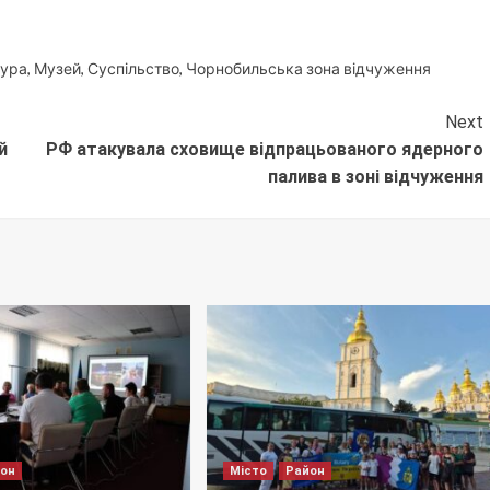
тура
,
Музей
,
Суспільство
,
Чорнобильська зона відчуження
Next
й
РФ атакувала сховище відпрацьованого ядерного
палива в зоні відчуження
йон
Місто
Район