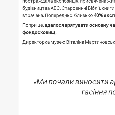
постраждала експозиція, присвячена жит
будівництва АЕС. Старовинні Біблії, книги
втрачена. Попередньо, близько
40% експ
Попри це,
вдалося врятувати основну час
фондосховищ.
Директорка музею Віталіна Мартиновська
«Ми почали виносити ар
гасіння п