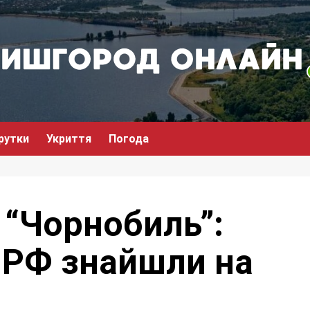
рутки
Укриття
Погода
 “Чорнобиль”:
 РФ знайшли на