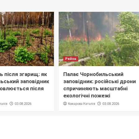
Район
 після згарищ: як
Палає Чорнобильський
ьський заповідник
заповідник: російські дрони
овлюється після
спричиняють масштабні
екологічні пожежі
талія
Комарова Наталія
03.08.2026
03.08.2026