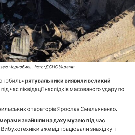
узею Чорнобиль. Фото: ДСНС України
орнобиль»
рятувальники виявили великий
під час ліквідації наслідків масованого удару по
обильських операторів Ярослав Ємельяненко.
омерами знайшли на даху музею під час
.
Вибухотехніки вже відпрацювали знахідку, і