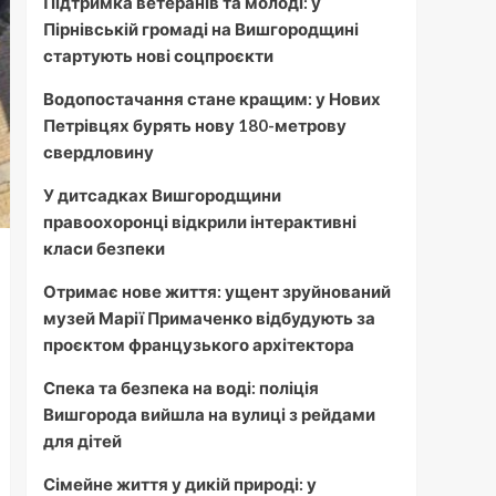
Підтримка ветеранів та молоді: у
Пірнівській громаді на Вишгородщині
стартують нові соцпроєкти
Водопостачання стане кращим: у Нових
Петрівцях бурять нову 180-метрову
свердловину
У дитсадках Вишгородщини
правоохоронці відкрили інтерактивні
класи безпеки
Отримає нове життя: ущент зруйнований
музей Марії Примаченко відбудують за
проєктом французького архітектора
Спека та безпека на воді: поліція
Вишгорода вийшла на вулиці з рейдами
для дітей
Сімейне життя у дикій природі: у