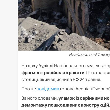
Наслідки атаки РФ по м
На даху будівлі Національного музею «Ч
фрагмент російської ракети.
Це сталося 
столиці, який здійснила РФ 24 травня.
Про це
повідомив
голова Асоціації чорн
За його словами
, уламок із серійними н
демонтажу пошкоджених конструкцій