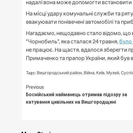
надалі вона може допомогти встановити 
На місці удару комунальні служби та ря
евакуювати понівечені автомобілі та при
Нагадаємо, нещодавно стало відомо, що 
“Чорнобиль”, яка сталася 24 травня,
було
не працює. На щастя, вдалося зберегти 
Примаченко та прапор України, який був в
Tags:
Вишгородський район
,
Війна
,
Київ
,
Музей
,
Суспі
Continue
Previous
Боснійський найманець отримав підозру за
Reading
катування цивільних на Вишгородщині