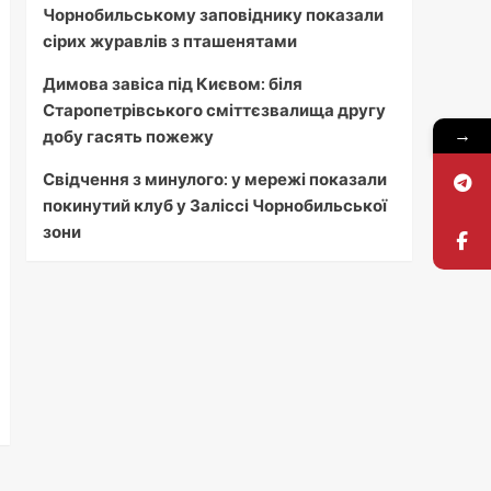
Чорнобильському заповіднику показали
сірих журавлів з пташенятами
Димова завіса під Києвом: біля
Старопетрівського сміттєзвалища другу
→
добу гасять пожежу
Свідчення з минулого: у мережі показали
покинутий клуб у Заліссі Чорнобильської
зони