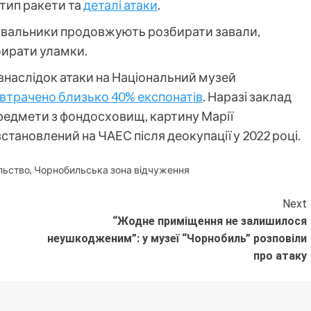
тип ракети та
деталі атаки
.
тувальники продовжують розбирати завали,
бирати уламки.
внаслідок атаки на Національний музей
 втрачено близько 40% експонатів
. Наразі заклад
предмети з фондосховищ, картину Марії
становлений на ЧАЕС після деокупації у 2022 році.
льство
,
Чорнобильська зона відчуження
Next
“Жодне приміщення не залишилося
неушкодженим”: у музеї “Чорнобиль” розповіли
про атаку