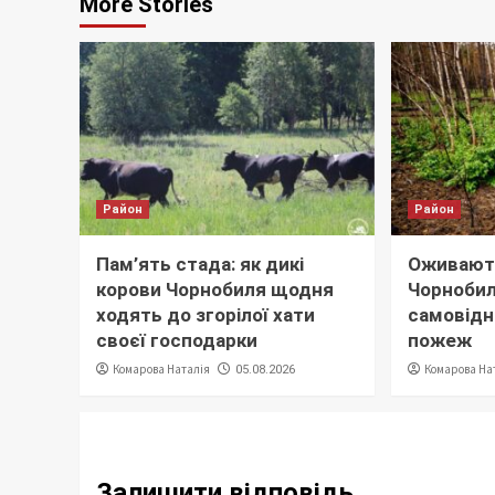
More Stories
Район
Район
Пам’ять стада: як дикі
Оживають
корови Чорнобиля щодня
Чорнобил
ходять до згорілої хати
самовідн
своєї господарки
пожеж
Комарова Наталія
Комарова На
05.08.2026
Залишити відповідь