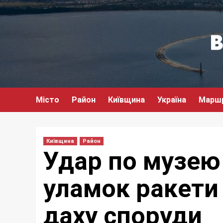
Перейти
до
вмісту
Місто
Район
Київщина
Україна
Марш
Київщина
Район
Удар по музею
уламок ракети
даху споруди