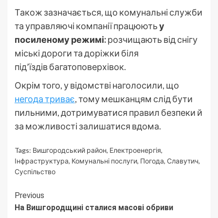
Також зазначається, що комунальні служби
та управляючі компанії працюють
у
посиленому режимі:
розчищають від снігу
міські дороги та доріжки біля
під’їздів багатоповерхівок.
Окрім того, у відомстві наголосили, що
негода триває
, тому мешканцям слід бути
пильними, дотримуватися правил безпеки й
за можливості залишатися вдома.
Tags:
Вишгородський район
,
Електроенергія
,
Інфраструктура
,
Комунальні послуги
,
Погода
,
Славутич
,
Суспільство
Continue
Previous
На Вишгородщині сталися масові обриви
Reading