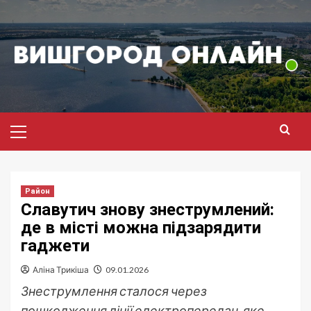
Перейти
до
вмісту
Головне
меню
Район
Славутич знову знеструмлений:
де в місті можна підзарядити
гаджети
Аліна Трикіша
09.01.2026
Знеструмлення сталося через
пошкодження лінії електропередач, яке