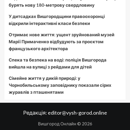
бурять нову 180-метрову свердловину
У дитсадках Вишгородщини правоохоронці
відкрили інтерактивні класи безпеки
Отримає нове життя: ущент зруйнований музей
Марії Примаченко відбудують за проєктом
французького архітектора
Спека та безпека на воді: поліція Вишгорода
вийшла на вулиці з рейдами для дітей
Сімейне життя у дикій природі: у
Чорнобильському заповіднику показали сірих
журавлів з пташенятами
Редакція:
editor@vysh-gorod.online
Вишгород Онлайн © 2026