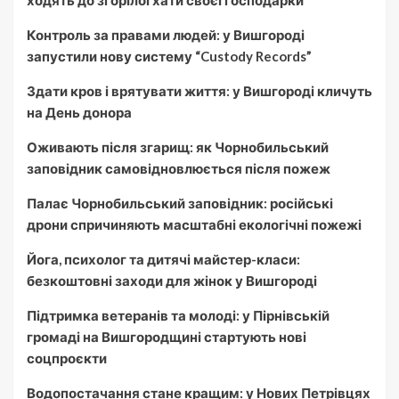
ходять до згорілої хати своєї господарки
Контроль за правами людей: у Вишгороді
запустили нову систему “Custody Records”
Здати кров і врятувати життя: у Вишгороді кличуть
на День донора
Оживають після згарищ: як Чорнобильський
заповідник самовідновлюється після пожеж
Палає Чорнобильський заповідник: російські
дрони спричиняють масштабні екологічні пожежі
Йога, психолог та дитячі майстер-класи:
безкоштовні заходи для жінок у Вишгороді
Підтримка ветеранів та молоді: у Пірнівській
громаді на Вишгородщині стартують нові
соцпроєкти
Водопостачання стане кращим: у Нових Петрівцях