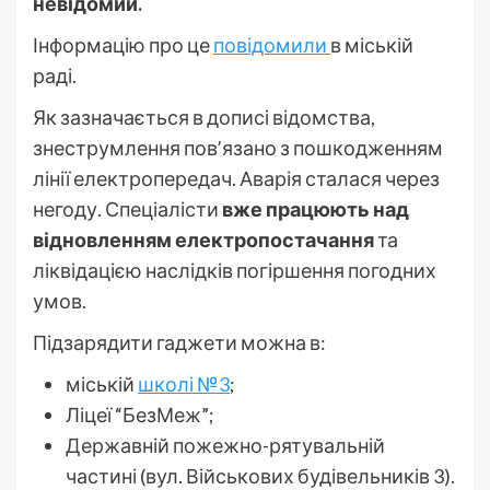
невідомий.
Інформацію про це
повідомили
в міській
раді.
Як зазначається в дописі відомства,
знеструмлення повʼязано з пошкодженням
лінії електропередач. Аварія сталася через
негоду. Спеціалісти
вже працюють над
відновленням електропостачання
та
ліквідацією наслідків погіршення погодних
умов.
Підзарядити гаджети можна в:
міській
школі №3
;
Ліцеї “БезМеж”;
Державній пожежно-рятувальній
частині (вул. Військових будівельників 3).