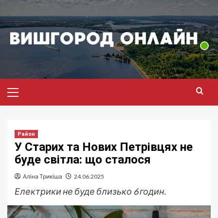
Перейти
до
вмісту
Головне
меню
Район
У Старих та Нових Петрівцях не
буде світла: що сталося
Аліна Трикіша
24.06.2025
Електрики не буде близько 6 годин.