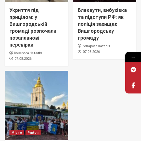
Укриття під
Блекаути, вибухівка
прицілом: у
та підступи РФ: як
Вишгородській
поліція захищає
громаді розпочали
Вишгородську
позапланові
громаду
перевірки
Комарова Наталія
07.08.2026
Комарова Наталія
→
07.08.2026
Місто
Район