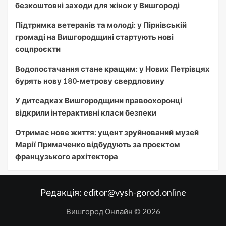
безкоштовні заходи для жінок у Вишгороді
Підтримка ветеранів та молоді: у Пірнівській
громаді на Вишгородщині стартують нові
соцпроєкти
Водопостачання стане кращим: у Нових Петрівцях
бурять нову 180-метрову свердловину
У дитсадках Вишгородщини правоохоронці
відкрили інтерактивні класи безпеки
Отримає нове життя: ущент зруйнований музей
Марії Примаченко відбудують за проєктом
французького архітектора
Редакція:
editor@vysh-gorod.online
Вишгород Онлайн © 2026