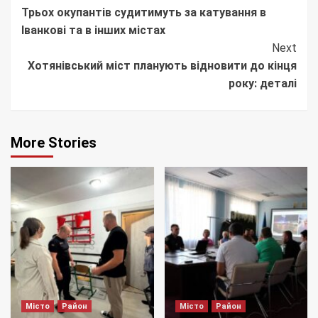
Трьох окупантів судитимуть за катування в
Reading
Іванкові та в інших містах
Next
Хотянівський міст планують відновити до кінця
року: деталі
More Stories
Місто
Район
Місто
Район