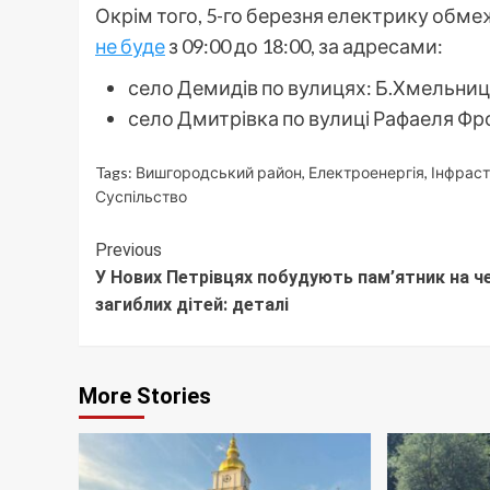
Окрім того, 5-го березня електрику об
не буде
з 09:00 до 18:00, за адресами:
село Демидів по вулицях: Б.Хмельниць
село Дмитрівка по вулиці Рафаеля Фр
Tags:
Вишгородський район
,
Електроенергія
,
Інфрас
Суспільство
Continue
Previous
У Нових Петрівцях побудують пам’ятник на ч
Reading
загиблих дітей: деталі
More Stories