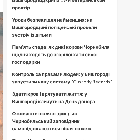
Вишгороді відкрили 19-й ветеранський
простір
Уроки безпеки для найменших: на
Вишгородщині поліцейські провели
зустріч із дітьми
Пам’ять стада: як дикі корови Чорнобиля
щодня ходять до згорілої хати своєї
господарки
Контроль за правами людей: у Вишгороді
запустили нову систему “Custody Records”
Здати кров і врятувати життя: у
Вишгороді кличуть на День донора
Оживають після згарищ: як
Чорнобильський заповідник
самовідновлюється після пожеж