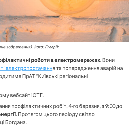
вне зображення). Фото: Freepik
офілактичні роботи в електромережах
. Вони
сті електропостачанн
я та попередження аварій на
одитиме ПрАТ “Київські регіональні
ному вебсайті ОТГ.
ння профілактичних робіт, 4-го березня, з 9:00 до
нергії
. Протягом цього періоду світло
ці Богдана.