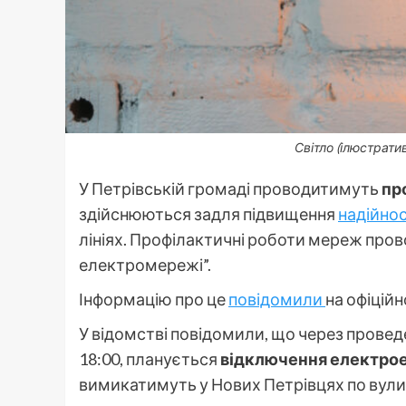
Світло (ілюстрати
У Петрівській громаді проводитимуть
пр
здійснюються задля підвищення
надійно
лініях. Профілактичні роботи мереж пров
електромережі”.
Інформацію про це
повідомили
на офіцій
У відомстві повідомили, що через проведе
18:00, планується
відключення електрое
вимикатимуть у Нових Петрівцях по вули