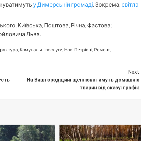
межуватимуть
у Димерській громаді
. Зокрема,
світла
кого, Київська, Поштова, Річна, Фастова;
ойловича Льва.
труктура
,
Комунальні послуги
,
Нові Петрівці
,
Ремонт
,
Next
есть
На Вишгородщині щеплюватимуть домашніх
тварин від сказу: графік