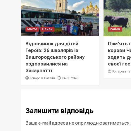
Місто
Район
Район
Відпочинок для дітей
Пам’ять с
Героїв: 26 школярів із
корови Ч
Вишгородського району
ходять до
оздоровилися на
своєї го
Закарпатті
Комарова На
Комарова Наталія
06.08.2026
Залишити відповідь
Ваша e-mail адреса не оприлюднюватиметься.