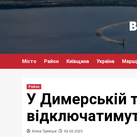
Перейти
до
вмісту
Місто
Район
Київщина
Україна
Марш
Район
У Димерській т
відключатимут
Аліна Трикіша
03.03.2025