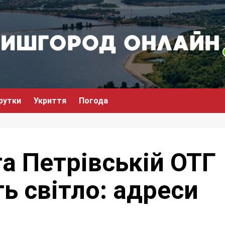
рутки
Укриття
Погода
а Петрівській ОТГ
ь світло: адреси